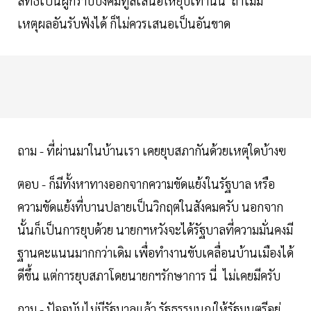
สิทธิเป็นผู้กราบบังคมทูลเสนอให้ยุบเท่านั้น ถ้าไม่มี
เหตุผลอันรับฟังได้ ก็ไม่ควรเสนอเป็นอันขาด
ถาม - ที่ผ่านมาในบ้านเรา เคยยุบสภากันด้วยเหตุใดบ้างฃ
ตอบ - ก็มีทั้งหาทางออกจากความขัดแย้งในรัฐบาล หรือ
ความขัดแย้งที่บานปลายเป็นวิกฤตในสังคมครับ นอกจาก
นั้นก็เป็นการยุบด้วย นายกฯหวังจะได้รัฐบาลที่ความมั่นคงมี
ฐานคะแนนมากกว่าเดิม เพื่อทำงานขับเคลื่อนบ้านเมืองได้
ดีขึ้น แต่การยุบสภาโดยนายกฯรักษาการ นี่ ไม่เคยมีครับ
ถาม - ปัจจุบันไม่มีรัฐบาลแล้ว รัฐธรรมนูญให้รัฐมนตรีอยู่