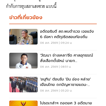
กำกับการยุบสภาเฮงซวย แบบนี้
ข่าวที่เกี่ยวข้อง
อดีตอธิบดี สถ.พบตำรวจ เจอแจ้ง
6 ข้อหา คดีทุจริตสอบท้องถิ่น
06 ส.ค. 2569 | 09:24 น.
'วัฒนา ช่างเหลา'ซีด ศาลอุทธรณ์
สั่งเลือกตั้งใหม่ นายก
อบจ.ขอนแก่น
06 ส.ค. 2569 | 08:51 น.
'อนุทิน' ต้อนรับ 'มิน อ่อง หล่าย'
เยือนไทย ถกปัญหาชายแดน-
พลังงาน-การค้า
06 ส.ค. 2569 | 05:20 น.
โปรดเกล้าฯ ถอดยศ 3 อดีตนาย