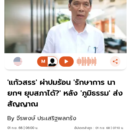
'แก้วสรร' ผ่าปมร้อน 'รักษาการ นา
ยกฯ ยุบสภาได้?' หลัง 'ภูมิธรรม' ส่ง
สัญญาณ
By
จีรพงษ์ ประเสริฐพลกรัง
01 ก.ย. 68 | 06:00 น.
อัปเดตล่าสุด :
01 ก.ย. 68 | 07:10 น.