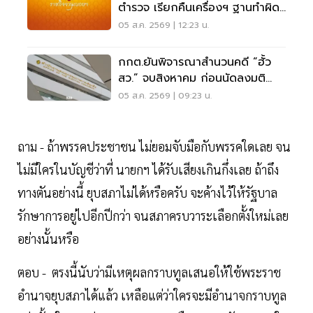
ตำรวจ เรียกคืนเครื่องฯ ฐานทำผิด
วินัยร้ายแรง
05 ส.ค. 2569 | 12:23 น.
กกต.ยันพิจารณาสำนวนคดี “ฮั้ว
สว.” จบสิงหาคม ก่อนนัดลงมติ
ภายหลัง
05 ส.ค. 2569 | 09:23 น.
ถาม - ถ้าพรรคประชาชน ไม่ยอมจับมือกับพรรคใดเลย จน
ไม่มีใครในบัญชีว่าที่ นายกฯ ได้รับเสียงเกินกึ่งเลย ถ้าถึง
ทางตันอย่างนี้ ยุบสภาไม่ได้หรือครับ จะค้างไว้ให้รัฐบาล
รักษาการอยู่ไปอีกปีกว่า จนสภาครบวาระเลือกตั้งใหม่เลย
อย่างนั้นหรือ
ตอบ - ตรงนี้นับว่ามีเหตุผลกราบทูลเสนอให้ใช้พระราช
อำนาจยุบสภาได้แล้ว เหลือแต่ว่าใครจะมีอำนาจกราบทูล