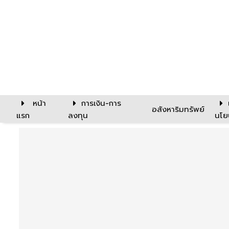
หน้า
การเงิน-การ
อสังหาริมทรัพย์
แรก
ลงทุน
นโย