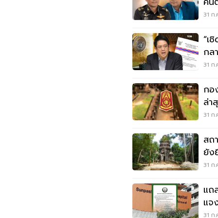
คนต
31 ก.
“เช
กลา
ยิง
31 ก.
กอง
ล่า
แน
31 ก.
สถา
ยัง
31 ก.
แถล
แจง
31 ก.