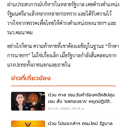
ผ่านประสบการณ์บริหารในหลายรัฐบาล เคยดำรงตำแหน่ง
รัฐมนตรีมาแล้วหลากหลายกระทรวง และได้รับความไว้
วางใจจากพรรคเพื่อไทยให้ดำรงตำแหน่งรองนายกฯ และ
รมว.คมนาคม
อย่างไรก็ตาม ความท้าทายที่เขาต้องเผชิญในฐานะ “รักษา
การนายกฯ” ไม่ใช่เรื่องเล็ก เมื่อรัฐบาลกำลังสั่นคลอนจาก
แรงปะทะทั้งภายนอกและภายใน
ข่าวที่เกี่ยวข้อง
ด่วน ศาล รธน.รับคำร้องคดีคลิปฮุน
เซน สั่ง 'แพทองธาร' หยุดปฏิบัติ
หน้าที่นายกฯ
01 ก.ค. 2568 | 06:13 น.
ด่วน โปรดเกล้าฯ ครม.ใหม่ รัฐบาล