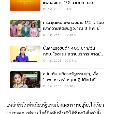
แพทองธาร 1/2 นายกฯ ควบ
รมว.วัฒนธรรม
01 ก.ค. 2568 | 01:30 น.
ครม.ชุดใหม่ แพทองธาร 1/2 เตรียม
เข้าถวายสัตย์ปฏิญาณ 3 ก.ค. นี้
01 ก.ค. 2568 | 02:46 น.
ขึ้นค่าแรงขั้นต่ำ 400 บาท/วัน
กทม. โรงแรม สถานบริการ คาดมี
ผลวันนี้
01 ก.ค. 2568 | 05:04 น.
ฉบับเต็ม มติศาลรัฐธรรมนูญ สั่ง
"แพทองธาร" หยุดปฏิบัติหน้าที่
นายกรัฐมนตรี
01 ก.ค. 2568 | 06:28 น.
แหล่งข่าวในทำเนียบรัฐบาลเปิดเผยว่า นายสุริยะได้เรียก
ประชุมคณะทำงานใกล้ชิดทันที หลังได้รับหนังสือคำสั่ง