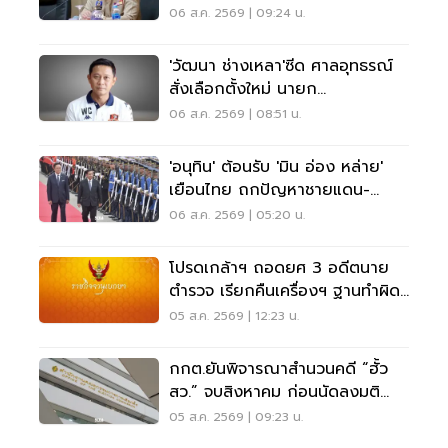
06 ส.ค. 2569 | 09:24 น.
'วัฒนา ช่างเหลา'ซีด ศาลอุทธรณ์
สั่งเลือกตั้งใหม่ นายก
อบจ.ขอนแก่น
06 ส.ค. 2569 | 08:51 น.
'อนุทิน' ต้อนรับ 'มิน อ่อง หล่าย'
เยือนไทย ถกปัญหาชายแดน-
พลังงาน-การค้า
06 ส.ค. 2569 | 05:20 น.
โปรดเกล้าฯ ถอดยศ 3 อดีตนาย
ตำรวจ เรียกคืนเครื่องฯ ฐานทำผิด
วินัยร้ายแรง
05 ส.ค. 2569 | 12:23 น.
กกต.ยันพิจารณาสำนวนคดี “ฮั้ว
สว.” จบสิงหาคม ก่อนนัดลงมติ
ภายหลัง
05 ส.ค. 2569 | 09:23 น.