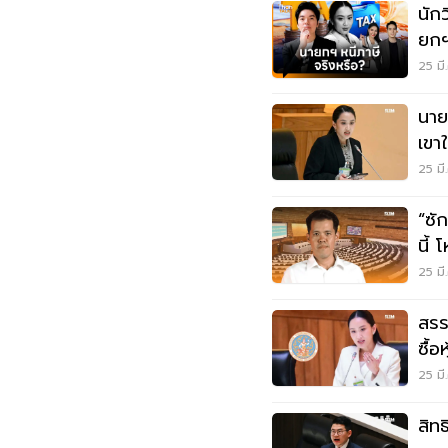
นัก
ยกฯ
25 มี
นาย
เขา
25 มี
“ซั
นี้
25 มี
สรร
ซื้อ
25 มี
สิท