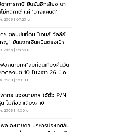
วิชาการภาษี ยืนยันอีกเสียง นา
ไม่หนีภาษี แค่ ‘วางแผนดี’
.ค. 2568 | 07:25 น.
กฯ ตอบปมที่ดิน "เทมส์ วัลลีย์
ใหญ่" ยันแจกเงินหมื่นตรงเป้า
.ค. 2568 | 09:53 น.
กฟอกนายกฯ”จบก่อนเที่ยงคืนวัน
 โหวตลงมติ 10 โมงเช้า 26 มี.ค.
.ค. 2568 | 10:08 น.
พากร แจงนายกฯ ใช้ตั๋ว P/N
หุ้น ไม่ถือว่าเลี่ยงภาษี
.ค. 2568 | 11:00 น.
ธิพล ฉะนายกฯ บริหารประเทศล้ม