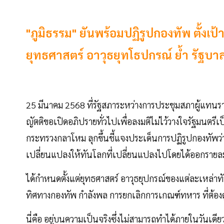
"ภูมิธรรม" ยันพร้อมปฏิรูปกองทัพ ตั้ง
ยุทธศาสตร์ อาวุธยุทโธปกรณ์ ย้ำ รัฐบ
25 มีนาคม 2568 ที่รัฐสภาระหว่างการประชุมสภาผู้แทนราษฎร
ญัตติขอเปิดอภิปรายทั่วไปเพื่อลงมติไม่ไว้วางใจรัฐมนตรี
กระทรวงกลาโหม ลุกขึ้นชี้แจงประเด็นการปฏิรูปกองทัพว่า
เปลี่ยนแปลงให้ทันโลกที่เปลี่ยนแปลงไปโดยได้ออกรายละเ
ได้กำหนดตั้งแต่ยุทธศาสตร์ อาวุธยุปกรณ์ของแต่ละเหล่าท
ทิศทางกองทัพ กำลังพล การยกเลิกการเกณฑ์ทหาร ที่ต้องด
นี่คือ อยู่บนความเป็นจริงซึ่งไม่สามารถทำได้ภายในวันเดียว