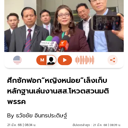
ศึกซักฟอก“หญิงหน่อย”เล็งเก็บ
หลักฐานเล่นงานสส.โหวตสวนมติ
พรรค
By
ธวัชชัย อินทรประดิษฐ์
21 มี.ค. 68 | 08:34 น.
อัปเดตล่าสุด :
21 มี.ค. 68 | 08:39 น.