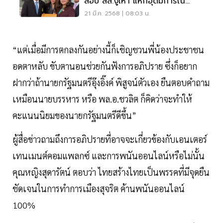
สอบ"สส.งูเห่า"แหกอุดมการณ์
พรรค
21 มี.ค. 2568 | 08:03 น.
“แต่เมื่อมีการตกลงกันอย่างนี้ก็เชิญชวนพี่น้องประชาชน
อดตาหลับ ขับตานอนช่วยกันฟังการอภิปราย ซึ่งก็อยาก
ฝากว่าถ้านายกรัฐมนตรีอุ๊งอิ๊งค์ พิสูจน์ตัวเอง ยืนตอบคำถาม
เหมือนนายบรรหาร หรือ พล.อ.ชวลิต ก็คิดว่าจะทำให้
คะแนนนิยมของนายกรัฐมนตรีดีขึ้น”
ผู้สื่อข่าวถามถึงการอภิปรายที่อาจจะเกี่ยวข้องกับเอนเตอร์
เทนเมนต์คอมแพลกซ์ และการพนันออนไลน์หรือไม่นั้น
คุณหญิงสุดารัตน์ ตอบว่า ไทยสร้างไทยเป็นพรรคที่มีจุดยืน
ชัดเจนในการทำการเมืองสุจริต ค้านพนันออนไลน์
100%