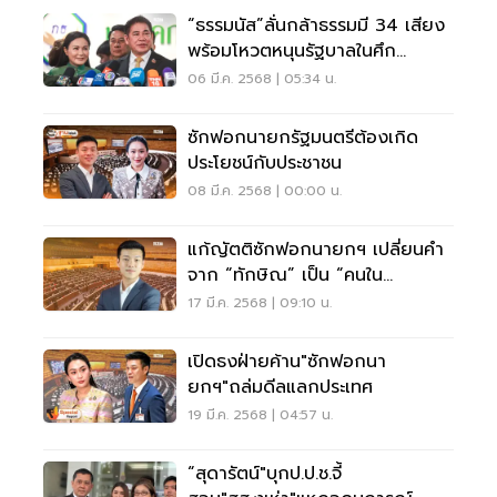
“ธรรมนัส”ลั่นกล้าธรรมมี 34 เสียง
พร้อมโหวตหนุนรัฐบาลในศึก
ซักฟอก
06 มี.ค. 2568 | 05:34 น.
ซักฟอกนายกรัฐมนตรีต้องเกิด
ประโยชน์กับประชาชน
08 มี.ค. 2568 | 00:00 น.
แก้ญัตติซักฟอกนายกฯ เปลี่ยนคำ
จาก “ทักษิณ” เป็น “คนใน
ครอบครัว”
17 มี.ค. 2568 | 09:10 น.
เปิดธงฝ่ายค้าน"ซักฟอกนา
ยกฯ"ถล่มดีลแลกประเทศ
19 มี.ค. 2568 | 04:57 น.
“สุดารัตน์"บุกป.ป.ช.จี้