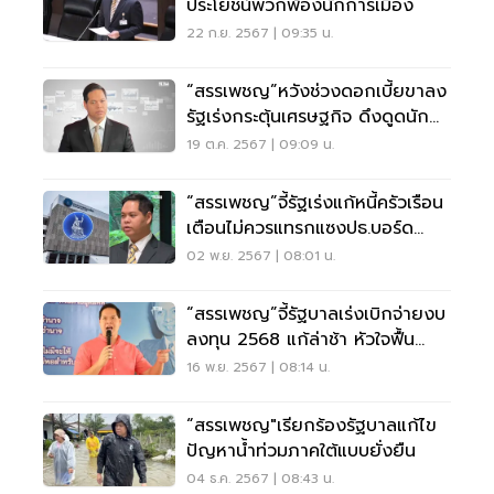
ประโยชน์พวกพ้องนักการเมือง
22 ก.ย. 2567 | 09:35 น.
“สรรเพชญ”หวังช่วงดอกเบี้ยขาลง
รัฐเร่งกระตุ้นเศรษฐกิจ ดึงดูดนัก
ลงทุน
19 ต.ค. 2567 | 09:09 น.
“สรรเพชญ”จี้รัฐเร่งแก้หนี้ครัวเรือน
เตือนไม่ควรแทรกแซงปธ.บอร์ด
แบงก์ชาติ
02 พ.ย. 2567 | 08:01 น.
“สรรเพชญ”จี้รัฐบาลเร่งเบิกจ่ายงบ
ลงทุน 2568 แก้ล่าช้า หัวใจฟื้น
เศรษฐกิจ
16 พ.ย. 2567 | 08:14 น.
“สรรเพชญ"เรียกร้องรัฐบาลแก้ไข
ปัญหาน้ำท่วมภาคใต้แบบยั่งยืน
04 ธ.ค. 2567 | 08:43 น.