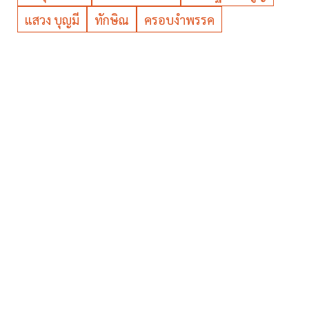
แสวง บุญมี
ทักษิณ
ครอบงำพรรค