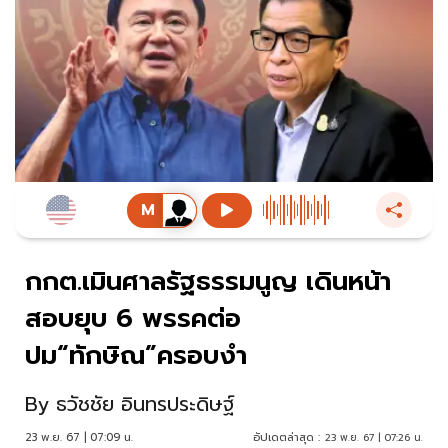
กกต.เมินศาลรัฐธรรมนูญ เดินหน้า
สอบยุบ 6 พรรคต่อ
ปม“ทักษิณ”ครอบงำ
By
ธวัชชัย อินทรประดิษฐ์
23 พ.ย. 67 | 07:09 น.
อัปเดตล่าสุด :
23 พ.ย. 67 | 07:26 น.