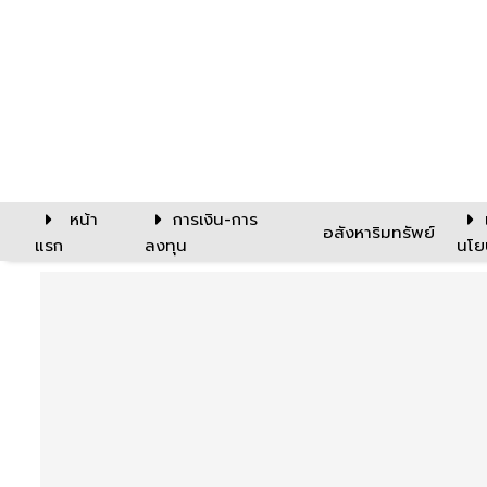
หน้า
การเงิน-การ
อสังหาริมทรัพย์
แรก
ลงทุน
นโย