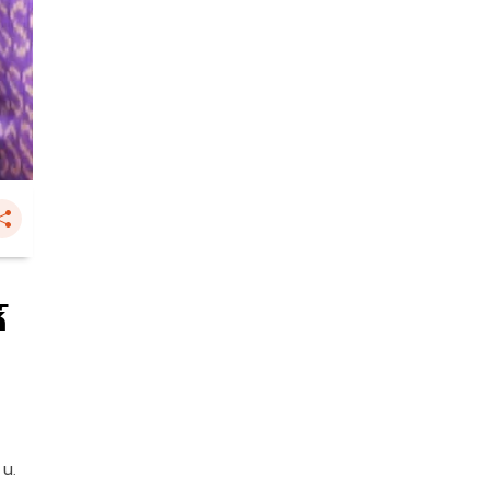
์
 น.