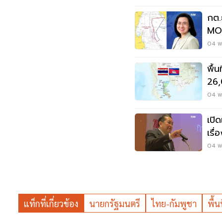
กต.
MOU
04 พ.
พื้
26,
04 พ.
เปิ
เรื
ประ
04 พ.
แท็กที่เกี่ยวข้อง
นายกรัฐมนตรี
ไทย-กัมพูชา
พื้น