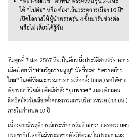
“พิธา-ชัยธวัช” หัวหน้าพรรคสีส้ม รุ่น 2-3 จะ
ได้ “ไปต่อ” หรือ ต้อง"เว้นวรรคการเมือง 10 ปี"
เปิดโอกาสให้ผู้นำพรรครุ่น 4 ขึ้นมารับช่วงต่อ
หรือไม่ เดี๋ยวได้รู้กัน
วันพุธที่ 7 ส.ค. 2567 ถือเป็นอีกหนึ่งประวัติศาสตร์ทางการ
เมืองไทย ที่
“ศาลรัฐธรรมนูญ”
นัดชี้ชะตา
“พรรคก้าว
ไกล”
ในคดีที่คณะกรรมการการเลือกตั้ง (กกต.) ขอให้ศาล
พิจารณาวินิจฉัยเพื่อมีคำสั่ง
“ยุบพรรค”
และเพิกถอน
สิทธิสมัครรับเลือกตั้งคณะกรรมการบริหารพรรค (กก.บห.)
ภายในกำหนด 10 ปี
เนื่องจากมีพฤติการณ์กระทำการล้มล้างการปกครองระบอบ
ประชาธิปไตยอันมีพระมหากษัตริย์ทรงเป็นประมุข และ