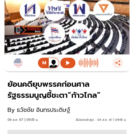
ย้อนคดียุบพรรคก่อนศาล
รัฐธรรมนูญชี้ชะตา“ก้าวไกล”
By
ธวัชชัย อินทรประดิษฐ์
04 ส.ค. 67 | 09:35 น.
อัปเดตล่าสุด :
04 ส.ค. 67 | 09:55 น.