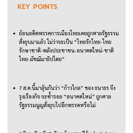
KEY
POINTS
ย้อนอดีตพรรคการเมืองไทยเคยถูกศาลรัฐธรรม
สั่งยุบมาแล้ว ไม่ว่าจะเป็น “ไทยรักไทย-ไทย
รักษาชาติ-พลังประชาชน-อนาคตใหม่-ชาติ
ไทย-มัชฌิมาธิปไตย”
7 ส.ค.นี้มาลุ้นกันว่า “ก้าวไกล” ของ ธนาธร จึง
รุงเรืองกิจ จะซ้ำรอย “อนาคตใหม่” ถูกศาล
รัฐธรรมนูญสั่งยุบไปอีกพรรคหรือไม่