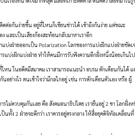
นเรื่องที่น่าดีใจมากที่สุด มีสื่อที่เกาะติดศาล ตนคิดว่าสื่อที่มาในรู
ิดต่อกันง่ายขึ้น อยู่ที่ไหนก็เขียนข่าวได้ เข้าถึงกันง่าย แต่ขณะ
่นกรอง และเป็นเสียงก้องสะท้อนกลับมาหาเราอีก
งฝักแบ่งฝ่ายออกเป็น Polarization โลกของการแบ่งฝักแบ่งฝ่ายชัด
รแบ่งฝักแบ่งฝ่าย ทำให้คนมีการรับฟังความอีกฝั่งหนึ่งน้อยเกินไป
ู่ที่ไหน ในอดีตมีสมาคม เราสามารถแนะนำ อบรม ตักเตือนกันได้ แต
อย่างไร ตนเข้าใจว่ามีกลไกอยู่ เช่น การตักเตือนตัวเอง หรือ ผู้
ารไม่ควบคุมกันเลย คือ สังคมอนาธิปไตย เรายืนอยู่ 2 ขา โลกฝั่งหน
ั้ง 2 ฝ่ายจะดีกว่า เราควรอยู่ตรงกลาง ให้สื่อยุคดิจิทัลเคลื่อนที่