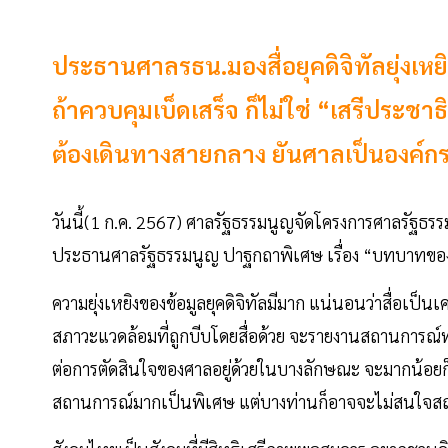
ประธานศาลรธน.มองสื่อยุคดิจิทัลยุ่งเหยิ
ถ้าควบคุมเบ็ดเสร็จ ก็ไม่ใช่ “เสรีประช
ต้องเดินทางสายกลาง ยันศาลเป็นองค์ก
วันนี้(1 ก.ค. 2567) ศาลรัฐธรรมนูญจัดโครงการศาลรัฐ
ประธานศาลรัฐธรรมนูญ ปาฐกถาพิเศษ เรื่อง “บทบาทของสื่อ
ความยุ่งเหยิงของข้อมูลยุคดิจิทัลมีมาก แน่นอนว่าสื่อเป็น
สภาวะแวดล้อมที่ถูกบีบโดยสื่อด้วย จะรายงานสถานการณ์ท
ต่อการตัดสินใจของศาลอยู่ด้วยในบางลักษณะ จะมากน้อยก็ข
สถานการณ์มากเป็นพิเศษ แต่บางท่านก็อาจจะไม่สนใจสถ