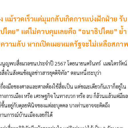
ง แม้รวดเร็วแต่มุมกลับเกิดการแบ่งฝักฝ่าย รับ
าธิปไตย” แต่ไม่ควบคุมเลยคือ “อนาธิปไตย” ย้ำ
รความลับ หากเปิดเผยหมดรัฐจะไม่เหลือสภา
ธรรมนูญพบสื่อมวลชนประจำปี 2567 โดยนายนครินทร์ เมฆไตรรัตน์
ในสังคมข้อมูลข่าวสารยุคดิจิทัล” ตอนหนึ่งระบุว่า
เครื่องมือของศาลและศาลต้องใช้สื่อเป็น แต่ขณะเดียวกันเราก็อยู่ใน
างการเมือง หรือ เศรษฐกิจ ในทางบวก หรือ ลบ ก็ล้วนแล้วแต่มีผล
ึ้นอยู่กับดุลยพินิจของแต่ละบุคคล บางท่านอาจจะคิดถึง
านการณ์บ้านเมืองเลยก็ได้