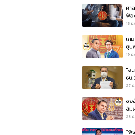
ศาล
ฟ้อ
ธน.
18 มิ
เกม
ยุบ
19 มิ
"สน
ธน.
รัฐ
27 มิ
ชงอ
ล้ม
28 มิ
“พิ