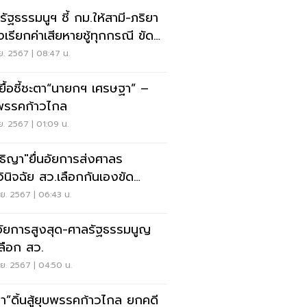
รัฐธรรมนูฯ ชี้ กม.ให้สามี-ภริยา
งเรียกค่าเสียหายชู้ทุกกรณี ขัดร
.ย. 2567 | 08:47 น.
ยื้อชี้ชะตา“นายกฯ เศรษฐา” –
พรรคก้าวไกล
.ย. 2567 | 01:09 น.
ธิญา"ยื่นอัยการส่งศาลร
วินิจฉัย สว.เลือกกันเองขัด
ธรรมนูญ-โมฆะ
.ย. 2567 | 06:43 น.
ัยการสูงสุด-ศาลรัฐธรรมนูญ
เลือก สว.
.ย. 2567 | 04:50 น.
ธา”ดิ้นสู้ยุบพรรคก้าวไกล ยกคดี