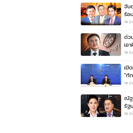
จับต
ร้อ
เลื
18 มิ
ด่ว
เอาผ
18 มิ
เปิ
"ทั
และ
18 มิ
ณัฐ
รัฐ
ถอ
18 มิ