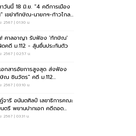
าวันนี้ 18 มิ.ย. "4 คดีการเมือง
น" เขย่าทักษิณ-นายกฯ-ก้าวไกล-
อกสว.
.ย. 2567 | 01:30 น.
น! ศาลอาญา รับฟ้อง 'ทักษิณ'
ิดคดี ม.112 - ลุ้นยื่นประกันตัว
.ย. 2567 | 02:57 น.
ดเอกสารอัยการสูงสุด ส่งฟ้อง​
กษิณ​ ชินวัตร" คดี ม.112
พ.ร.บ.คอมฯ
.ย. 2567 | 03:10 น.
ฏ์จารี อนันตศิลป์ เลขาธิการคณะ
มนตรี พยานปากเอก คดีถอด
นเศรษฐา
.ย. 2567 | 03:31 น.