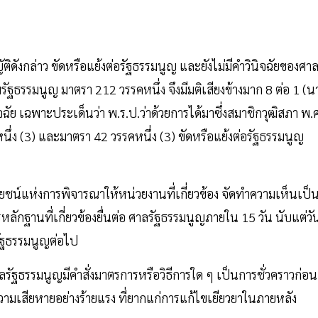
ญัติดังกล่าว ขัดหรือแย้งต่อรัฐธรรมนูญ และยังไม่มีคำวินิจฉัยของศา
รัฐธรรมนูญ มาตรา 212 วรรคหนึ่ง จึงมีมติเสียงข้างมาก 8 ต่อ 1 (น
นิจฉัย เฉพาะประเด็นว่า พ.ร.ป.ว่าด้วยการได้มาซึ่งสมาชิกวุฒิสภา พ.
ึ่ง (3) และมาตรา 42 วรรคหนึ่ง (3) ขัดหรือแย้งต่อรัฐธรรมนูญ
โยชน์แห่งการพิจารณาให้หน่วยงานที่เกี่ยวข้อง จัดทำความเห็นเป็
กฐานที่เกี่ยวข้องยื่นต่อ ศาลรัฐธรรมนูญภายใน 15 วัน นับแต่วั
รัฐธรรมนูญต่อไป
าลรัฐธรรมนูญมีคำสั่งมาตรการหรือวิธีการใด ๆ เป็นการชั่วคราวก่อน
ความเสียหายอย่างร้ายแรง ที่ยากแก่การแก้ไขเยียวยาในภายหลัง