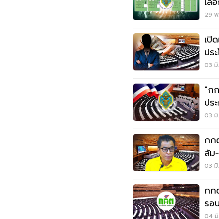
เลื
29 พ.
เปิ
ประ
03 มิ
"กก
ประ
อำเ
03 มิ
กกต
ล้ม
03 มิ
กกต
รอบ
04 มิ