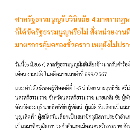
ศาลรัฐธรรมนูญรับวินิจฉัย 4 มาตรากฎหมาย
ก็ได้ขัดรัฐธรรมนูญหรือไม่ สั่งหน่วยงาน
มาตรการคุ้มครองชั่วคราว เหตุยังไม่ป
วันนี้(5 มิ.ย.67) ศาลรัฐธรรมนูญมีมติเสียงข้างมากรับคำร้
เตือน งามปลั่ง ในคดีหมายเลขดำที่ 899/2567
และ คำโต้แย้งของผู้ฟ้องคดีที่ 1-5 นำโดย นายฤทธิชัย ศรี
นครศรีธรรมราช จังหวัดนครศรีธรรมราช นายเฉลิมชัย ผู้พ
จังหวัดสระบุรี นายสิทธิชัย ผู้พัฒน์ ผู้สมัค รับเลือกเป็
บุญเลิศฟ้า ผู้สมัครรับเลือกเป็นสมาชิกวุฒิสภาประจำอำเภ
เป็นสมาชิกวุฒิสภาประจำอำเภอเมืองนครศรีธรรมราช จั