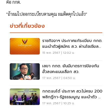
คือ กกต.
"ถ้าผมไปออกระเบียบตามคุณ ผมติดคุกไปแล้ว"
ข่าวที่เกี่ยวข้อง
ราชกิจจาฯ ประกาศแก้ระเบียบ กกต.
แนะนำตัวผู้สมัคร ส.ว. ผ่านโซเชียล
ได้
15 พ.ค. 2567 | 12:02 น.
เลขา กกต. ยันมีมาตรการป้องกัน
ฮั้วลงคะแนนเลือก สว.
17 พ.ค. 2567 | 04:50 น.
กกต.แบไต๋ ประกาศ สว.ไม่ครบ 200
พลิกฎีกา-รัฐธรรมนูญ แนะนำตัว 4
หน้ากระดาษ
17 พ.ค. 2567 | 10:25 น.