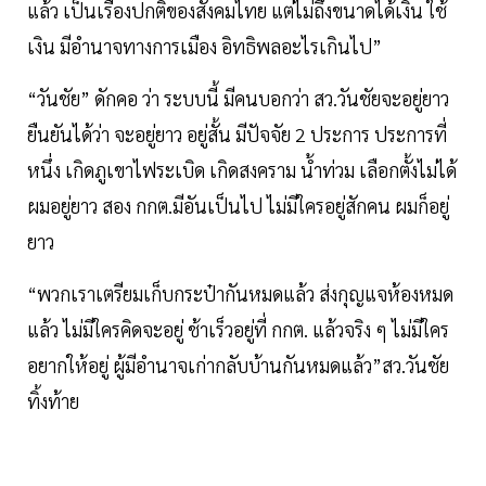
แล้ว เป็นเรื่องปกติของสังคมไทย แต่ไม่ถึงขนาดได้เงิน ใช้
เงิน มีอำนาจทางการเมือง อิทธิพลอะไรเกินไป”
“วันชัย” ดักคอ ว่า ระบบนี้ มีคนบอกว่า สว.วันชัยจะอยู่ยาว
ยืนยันได้ว่า จะอยู่ยาว อยู่สั้น มีปัจจัย 2 ประการ ประการที่
หนึ่ง เกิดภูเขาไฟระเบิด เกิดสงคราม น้ำท่วม เลือกตั้งไม่ได้
ผมอยู่ยาว สอง กกต.มีอันเป็นไป ไม่มีใครอยู่สักคน ผมก็อยู่
ยาว
“พวกเราเตรียมเก็บกระป๋ากันหมดแล้ว ส่งกุญแจห้องหมด
แล้ว ไม่มีใครคิดจะอยู่ ช้าเร็วอยู่ที่ กกต. แล้วจริง ๆ ไม่มีใคร
อยากให้อยู่ ผู้มีอำนาจเก่ากลับบ้านกันหมดแล้ว”สว.วันชัย
ทิ้งท้าย