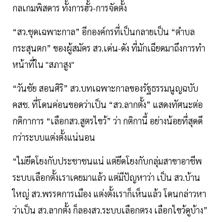
กลเกมพิสดาร ทั้งการฮั้ว-การจัดตั้ง
“สว.ชุดเฉพาะกาล” อีกองค์กรที่เป็นกลายเป็น “ตำบล
กระสุนตก” ของผู้สมัคร สว.เด่น-ดัง ที่มักเฉียดมาถึงการทำ
หน้าที่ใน "สภาสูง"
“วันชัย สอนศิริ” สว.บทเฉพาะกาลของรัฐธรรมนูญฉบับ
คสช. ที่โดนค่อนขอดว่าเป็น “สว.ลากตั้ง” แสดงทัศนะต่อ
กติกาการ “เลือกสว.สูตรไขว้” ว่า กติกานี้ อย่างน้อยที่สุดดี
กว่าระบบแต่งตั้งแน่นอน
“ไม่ยึดโยงกับประชาชนแน่ แต่ยึดโยงกับกลุ่มสาขาอาชีพ
ระบบเลือกตั้งเราเคยมาแล้ว แต่มีปัญหาว่า เป็น สว.บ้าน
ใหญ่ สว.พรรคการเมือง แต่งตั้งเราก็เห็นแล้ว โดนกล่าวหา
ว่าเป็น สว.ลากตั้ง ก็ลองสว.ระบบเลือกตรง เลือกไขว้ดูบ้าง”