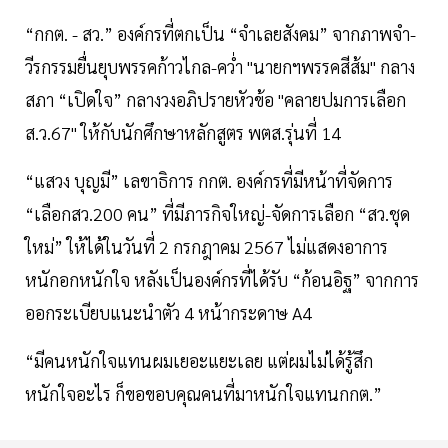
“กกต. - สว.” องค์กรที่ตกเป็น “จำเลยสังคม” จากภาพจำ-
วีรกรรมยื่นยุบพรรคก้าวไกล-คว่ำ "นายกฯพรรคสีส้ม" กลาง
สภา “เปิดใจ” กลางวงอภิปรายหัวข้อ "คลายปมการเลือก
ส.ว.67" ให้กับนักศึกษาหลักสูตร พตส.รุ่นที่ 14
“แสวง บุญมี” เลขาธิการ กกต. องค์กรที่มีหน้าที่จัดการ
“เลือกสว.200 คน” ที่มีภารกิจใหญ่-จัดการเลือก “สว.ชุด
ใหม่” ให้ได้ในวันที่ 2 กรกฎาคม 2567 ไม่แสดงอาการ
หนักอกหนักใจ หลังเป็นองค์กรที่ได้รับ “ก้อนอิฐ” จากการ
ออกระเบียบแนะนำตัว 4 หน้ากระดาษ A4
“มีคนหนักใจแทนผมเยอะแยะเลย แต่ผมไม่ได้รู้สึก
หนักใจอะไร ก็ขอขอบคุณคนที่มาหนักใจแทนกกต.”