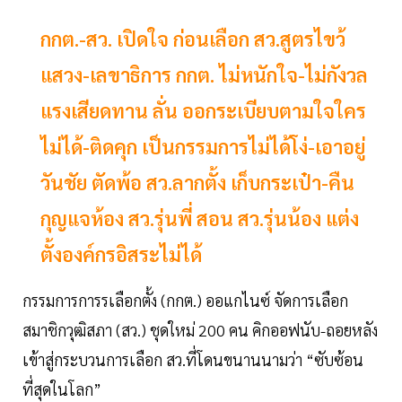
กกต.-สว. เปิดใจ ก่อนเลือก สว.สูตรไขว้
แสวง-เลขาธิการ กกต. ไม่หนักใจ-ไม่กังวล
แรงเสียดทาน ลั่น ออกระเบียบตามใจใคร
ไม่ได้-ติดคุก เป็นกรรมการไม่ได้โง่-เอาอยู่
วันชัย ตัดพ้อ สว.ลากตั้ง เก็บกระเป๋า-คืน
กุญแจห้อง สว.รุ่นพี่ สอน สว.รุ่นน้อง แต่ง
ตั้งองค์กรอิสระไม่ได้
กรรมการการรเลือกตั้ง (กกต.) ออแกไนซ์ จัดการเลือก
สมาชิกวุฒิสภา (สว.) ชุดใหม่ 200 คน คิกออฟนับ-ถอยหลัง
เข้าสู่กระบวนการเลือก สว.ที่โดนขนานนามว่า “ซับซ้อน
ที่สุดในโลก”