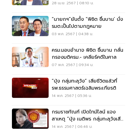
นายกรัฐมนตรี
28 เม.ย. 2567 | 08:10 น.
“นายกฯ”ยันตั้ง “พิชิต ชื่นบาน‘ นั่ง
รมต.เป็นไปตามกฎหมาย
03 พ.ค. 2567 | 04:38 น.
ครม.มอบอำนาจ พิชิต ชื่นบาน กลั่น
กรองมติครม.- เคลียร์คดีในศาล
07 พ.ค. 2567 | 09:34 น.
“บุ้ง กลุ่มทะลุวัง” เสียชีวิตแล้วที่
รพ.ธรรมศาสตร์เฉลิมพระเกียรติ
14 พ.ค. 2567 | 05:36 น.
กรมราชทัณฑ์ เปิดไทม์ไลน์ แจง
สาเหตุ “บุ้ง เนติพร กลุ่มทะลุวังเสีย
ชีวิต”
14 พ.ค. 2567 | 06:46 น.