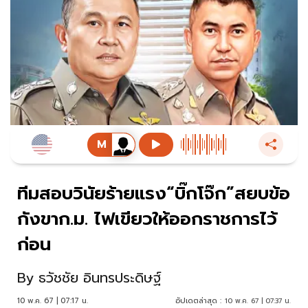
ทีมสอบวินัยร้ายแรง“บิ๊กโจ๊ก”สยบข้อ
กังขาก.ม. ไฟเขียวให้ออกราชการไว้
ก่อน
By
ธวัชชัย อินทรประดิษฐ์
10 พ.ค. 67 | 07:17 น.
อัปเดตล่าสุด :
10 พ.ค. 67 | 07:37 น.