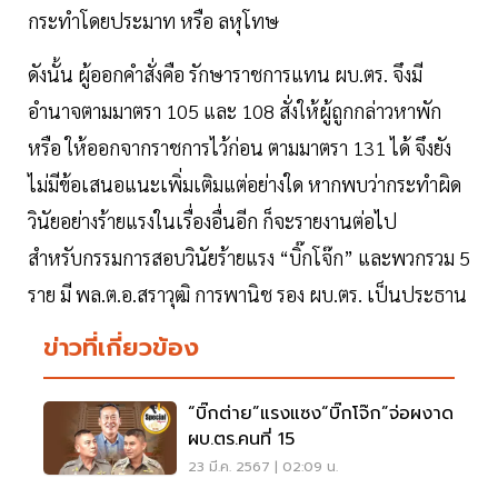
กระทำโดยประมาท หรือ ลหุโทษ
ดังนั้น ผู้ออกคำสั่งคือ รักษาราชการแทน ผบ.ตร. จึงมี
อำนาจตามมาตรา 105 และ 108 สั่งให้ผู้ถูกกล่าวหาพัก
หรือ ให้ออกจากราชการไว้ก่อน ตามมาตรา 131 ได้ จึงยัง
ไม่มีข้อเสนอแนะเพิ่มเติมแต่อย่างใด หากพบว่ากระทำผิด
วินัยอย่างร้ายแรงในเรื่องอื่นอีก ก็จะรายงานต่อไป
สำหรับกรรมการสอบวินัยร้ายแรง “บิ๊กโจ๊ก” และพวกรวม 5
ราย มี พล.ต.อ.สราวุฒิ การพานิช รอง ผบ.ตร. เป็นประธาน
ข่าวที่เกี่ยวข้อง
“บิ๊กต่าย”แรงแซง“บิ๊กโจ๊ก”จ่อผงาด
ผบ.ตร.คนที่ 15
23 มี.ค. 2567 | 02:09 น.