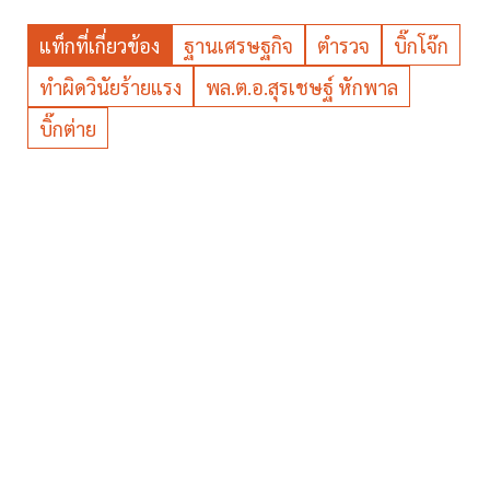
แท็กที่เกี่ยวข้อง
ฐานเศรษฐกิจ
ตำรวจ
บิ๊กโจ๊ก
ทำผิดวินัยร้ายแรง
พล.ต.อ.สุรเชษฐ์ หักพาล
บิ๊กต่าย