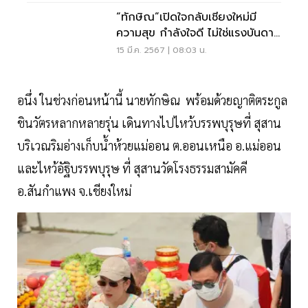
“ทักษิณ”เปิดใจกลับเชียงใหม่มี
ความสุข กำลังใจดี ไม่ใช่แรงบันดาล
ใจ
15 มี.ค. 2567 | 08:03 น.
อนึ่ง ในช่วงก่อนหน้านี้ นายทักษิณ พร้อมด้วยญาติตระกูล
ชินวัตรหลากหลายรุ่น เดินทางไปไหว้บรรพบุรุษที่ สุสาน
บริเวณริมอ่างเก็บน้ำห้วยแม่ออน ต.ออนเหนือ อ.แม่ออน
และไหว้อัฐิบรรพบุรุษ ที่ สุสานวัดโรงธรรมสามัคคี
อ.สันกำแพง จ.เชียงใหม่