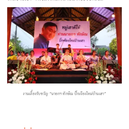
งานเลี้ยงรับขวัญ “นายกฯ ทักษิณ ปิ๊กเจียงใหม่บ้านเฮา”