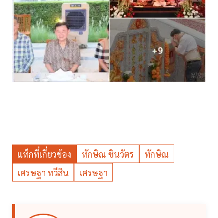
แท็กที่เกี่ยวข้อง
ทักษิณ ชินวัตร
ทักษิณ
เศรษฐา ทวีสิน
เศรษฐา