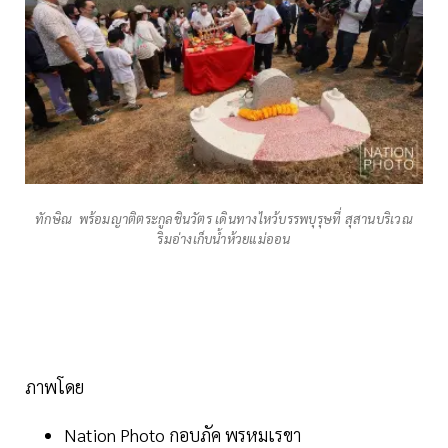
ทักษิณ พร้อมญาติตระกูลชินวัตร เดินทางไหว้บรรพบุรุษที่ สุสานบริเวณ
ริมอ่างเก็บน้ำห้วยแม่ออน
ภาพโดย
Nation Photo กอบภัค พรหมเรขา