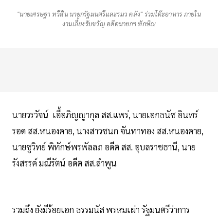
"นายเศรษฐา ทวีสิน นายกรัฐมนตรีและรมว คลัง" ร่วมโต๊ะอาหาร ภายใน
งานเลี้ยงรับขวัญ อดีตนายกฯ ทักษิณ
นายวรวัจน์ เอื้อภิญญากุล สส.แพร่, นายเอกธนัช อินทร์
รอด สส.หนองคาย, นางสาวชนก จันทาทอง สส.หนองคาย,
นายชูวิทย์ พิทักษ์พรพัลลภ อดีต สส. อุบลราชธานี, นาย
รังสรรค์ มณีรัตน์ อดีต สส.ลำพูน
รวมถึง ยังมีร้อยเอก ธรรมนัส พรหมเผ่า รัฐมนตรีว่าการ