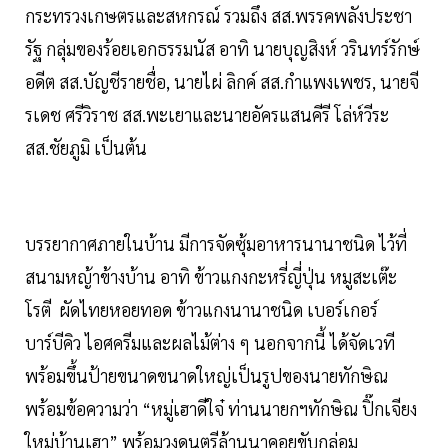
กระทรวงเกษตรและสหกรณ์ รวมถึง สส.พรรคพลังประชา
รัฐ กลุ่มของร้อยเอกธรรมนัส อาทิ นายบุญสิงห์ วรินทร์รักษ์
อดีต สส.บัญชีรายชื่อ, นายไผ่ ลิกค์ สส.กำแพงเพชร, นายจี
รเดช ศรีวิราช สส.พะเยาและนายอัครแสนคีรี โล่ห์วีระ
สส.ชัยภูมิ เป็นต้น
บรรยากาศภายในบ้าน มีการจัดซุ้มอาหารนานาชนิด ไว้ที่
สนามหญ้าข้างบ้าน อาทิ ข้าวแกงกะหรี่ญี่ปุ่น หมูสะเต๊ะ
โรตี ผัดไทยหอยทอด ข้าวแกงนานาชนิด เบอร์เกอร์
บาร์บีคิว ไอศครีมและผลไม้ต่าง ๆ นอกจากนี้ ได้จัดเวที
พร้อมขึ้นป้ายขนาดขนาดใหญ่เป็นรูปของนายทักษิณ
พร้อมข้อความว่า “หมู่เฮาดีใจ๋ ท่านนายกฯทักษิณ ปิ๊กเจียง
ใหม่บ้านเฮา” พร้อมวงดนตรีล้านนาคอยขับกล่อม