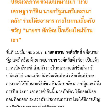
ประมวลภาพ ช่วงเย็นที่ผ่านมา "นาย
เศรษฐา ทวีสิน นายกรัฐมนตรีและรมว
คลัง" ร่วมโต๊ะอาหาร ภายในงานเลี้ยงรับ
ขวัญ “นายกฯ ทักษิณ ปิ๊กเจียงใหม่บ้าน
เฮา”
วันที่ 15 มีนาคม 2567
นายสมชาย วงศ์สวัสดิ์
อดีตนายก
รัฐมนตรี พร้อมด้วย
นางเยาวภา วงศ์สวัสดิ์
ภริยา เป็นเจ้า
ภาพเปิดบ้านพักส่วนตัว ภายในสนามกอล์ฟซัมมิท กรี
นวัลเล่ย์ อำเภอแม่ริม จังหวัดเชียงใหม่ เพื่อเลี้ยงรับรอง
อาหารค่ำให้กับ
นายทักษิณ ชินวัตร
อดีตนายกรัฐมนตรี ซึ่ง
การรับประทานอาหารค่ำคืนนี้ นายทักษิณ ได้ถอดเฝือก
อ่อนที่คอออก ระหว่างรับประทานอาหาร โดยได้มีการเชิญ