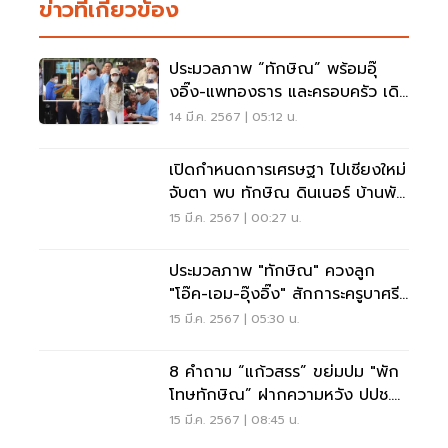
ข่าวที่เกี่ยวข้อง
ประมวลภาพ “ทักษิณ” พร้อมอุ๊
งอิ๊ง-แพทองธาร และครอบครัว เดิน
ทางถึงเชียงใหม่
14 มี.ค. 2567 | 05:12 น.
เปิดกำหนดการเศรษฐา ไปเชียงใหม่
จับตา พบ ทักษิณ ดินเนอร์ บ้านพัก
กรีนวัลเล่ย์
15 มี.ค. 2567 | 00:27 น.
ประมวลภาพ "ทักษิณ" ควงลูก
"โอ๊ค-เอม-อุ๊งอิ๊ง" สักการะครูบาศรี
วิชัย
15 มี.ค. 2567 | 05:30 น.
8 คำถาม “แก้วสรร” ขย่มปม "พัก
โทษทักษิณ” ฝากความหวัง ปปช.
ฟันโกงคุก
15 มี.ค. 2567 | 08:45 น.