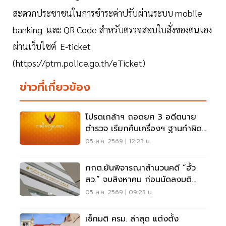
สะดวกประชาชนในการชำระค่าปรับผ่านระบบ mobile
banking และ QR Code สำหรับตรวจสอบใบสั่งของตนเอง
ผ่านเว็บไซต์ E-ticket
(https://ptm.police.go.th/eTicket)
ข่าวที่เกี่ยวข้อง
โปรดเกล้าฯ ถอดยศ 3 อดีตนาย
ตำรวจ เรียกคืนเครื่องฯ ฐานทำผิด
วินัยร้ายแรง
05 ส.ค. 2569 | 12:23 น.
กกต.ยันพิจารณาสำนวนคดี “ฮั้ว
สว.” จบสิงหาคม ก่อนนัดลงมติ
ภายหลัง
05 ส.ค. 2569 | 09:23 น.
เช็กมติ ครม. ล่าสุด แต่งตั้ง