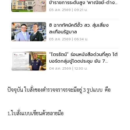
ข้าราชการระดับสูง 'พาณิชย์-ต่าง
ประเทศ-แรงงาน-ทส.'
05 ส.ค. 2569 | 09:21 น.
8 ฉากทัศน์คดีฮั้ว สว. สุ่มเสี่ยง
สะเทือนรัฐบาล
05 ส.ค. 2569 | 06:34 น.
“ไตรรัตน์” ร่อนหนังสือด่วนที่สุด โต้
บอร์ดกลุ่มขู่โดดประชุม ยัน 7
กรรมการต้องปฏิบัติหน้าที่
04 ส.ค. 2569 | 12:30 น.
ปัจจุบัน ใบสั่งของตำรวจจราจรจะมีอยู่ 3 รูปแบบ คือ
1.ใบสั่งแบบเขียนด้วยลายมือ