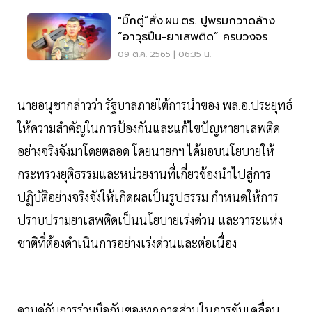
"บิ๊กตู่”สั่ง.ผบ.ตร. ปูพรมกวาดล้าง
“อาวุธปืน-ยาเสพติด” ครบวงจร
09 ต.ค. 2565 | 06:35 น.
นายอนุชากล่าวว่า รัฐบาลภายใต้การนำของ พล.อ.ประยุทธ์
ให้ความสำคัญในการป้องกันและแก้ไขปัญหายาเสพติด
อย่างจริงจังมาโดยตลอด โดยนายกฯ ได้มอบนโยบายให้
กระทรวงยุติธรรมและหน่วยงานที่เกี่ยวข้องนำไปสู่การ
ปฏิบัติอย่างจริงจังให้เกิดผลเป็นรูปธรรม กำหนดให้การ
ปราบปรามยาเสพติดเป็นนโยบายเร่งด่วน และวาระแห่ง
ชาติที่ต้องดำเนินการอย่างเร่งด่วนและต่อเนื่อง
ควบคู่กับการร่วมมือกันของทุกภาคส่วนในการขับเคลื่อน