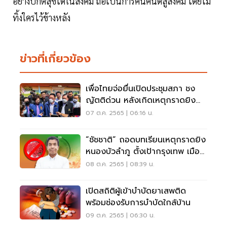
อย่างปกติสุขได้ในสังคม ถือเป็นการคืนคนดีสู่สังคม โดยไม่
ทิ้งใครไว้ข้างหลัง
ข่าวที่เกี่ยวข้อง
เพื่อไทยจ่อยื่นเปิดประชุมสภา ชง
ญัตติด่วน หลังเกิดเหตุกราดยิง
หนองบัวลำภู
07 ต.ค. 2565 | 06:16 น.
“ชัชชาติ” ถอดบทเรียนเหตุกราดยิง
หนองบัวลำภู ตั้งเป้ากรุงเทพ เมือง
ปลอดยาบ้า
08 ต.ค. 2565 | 08:39 น.
เปิดสถิติผู้เข้าบำบัดยาเสพติด
พร้อมช่องรับการบำบัดใกล้บ้าน
09 ต.ค. 2565 | 06:30 น.