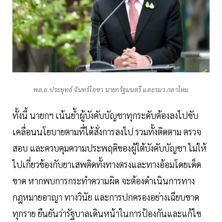
พล.อ.ประยุทธ์ จันทร์โอชา นายกรัฐมนตรี และรมว.กลาโหม
ทั้งนี้ นายกฯ เน้นย้ำผู้บังคับบัญชาทุกระดับต้องลงไปขับ
เคลื่อนนโยบายตามที่ได้สั่งการลงไป รวมทั้งติดตาม ตรวจ
สอบ และควบคุมความประพฤติของผู้ใต้บังคับบัญชา ไม่ให้
ไปเกี่ยวข้องกับยาเสพติดทั้งทางตรงและทางอ้อมโดยเด็ด
ขาด หากพบการกระทําความผิด จะต้องดําเนินการทาง
กฎหมายอาญา ทางวินัย และการปกครองอย่างเฉียบขาด
ทุกราย ยืนยันว่ารัฐบาลเดินหน้าในการป้องกันและแก้ไข