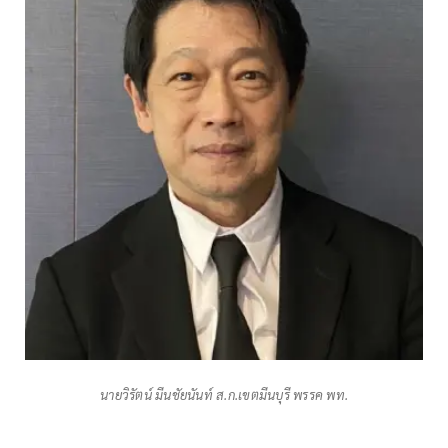
นายวิรัตน์ มีนชัยนันท์ ส.ก.เขตมีนบุรี พรรค พท.