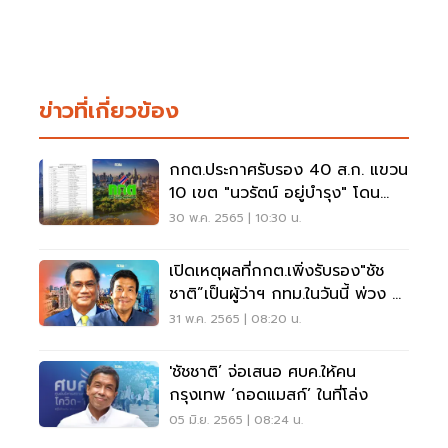
ข่าวที่เกี่ยวข้อง
กกต.ประกาศรับรอง 40 ส.ก. แขวน
10 เขต "นวรัตน์ อยู่บำรุง" โดน
ด้วย
30 พ.ค. 2565 | 10:30 น.
เปิดเหตุผลที่กกต.เพิ่งรับรอง"ชัช
ชาติ”เป็นผู้ว่าฯ กทม.ในวันนี้ พ่วง 5
ส.ก.
31 พ.ค. 2565 | 08:20 น.
'ชัชชาติ’ จ่อเสนอ ศบค.ให้คน
กรุงเทพ ‘ถอดแมสก์’ ในที่โล่ง
05 มิ.ย. 2565 | 08:24 น.