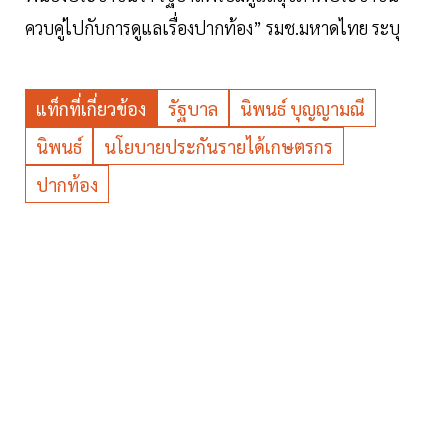
ควบคู่ไปกับการดูแลเรื่องปากท้อง” รมช.มหาดไทย ระบุ
แท็กที่เกี่ยวข้อง
รัฐบาล
นิพนธ์ บุญญามณี
นิพนธ์
นโยบายประกันรายได้เกษตรกร
ปากท้อง