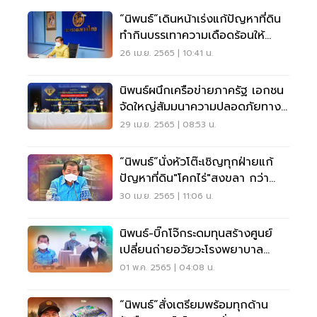
“นิพนธ์”เดินหน้าเร่งแก้ปัญหาที่ดิน
ทำกินบรรเทาความเดือดร้อนให้
สมัชชาคนจน
26 เม.ย. 2565 | 10:41 น.
นิพนธ์ผนึกเครือข่ายภาครัฐ เอกชน
จัดใหญ่สัมมนาความปลอดภัยทาง
ถนน ครั้งที่ 15
29 เม.ย. 2565 | 08:53 น.
“นิพนธ์”นั่งหัวโต๊ะเชิญทุกฝ่ายแก้
ปัญหาที่ดิน"โคกไร่"สงขลา กว่า
4,600 ไร่
30 เม.ย. 2565 | 11:06 น.
นิพนธ์-บิ๊กโจ๊กระดมทุนสร้างศูนย์
เปลี่ยนถ่ายอวัยวะโรงพยาบาล
ม.อ.หาดใหญ่
01 พ.ค. 2565 | 04:08 น.
“นิพนธ์”สั่งเตรียมพร้อมทุกด้าน