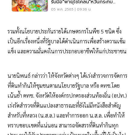
รับมือ"พายุไซโคลน"หวั่นกระทบ
ประชาชน
05 พ.ค. 2565 | 09:36 น.
รวมทั้งนโยบายประกันรายได้เกษตรกรในพืช 5 ชนิด ซึ่ง
เป็นอีกเรื่องหนึ่งที่รัฐบาลได้ดำเนินการเพื่อสร้างความเข้ม
แข็ง และความมั่นคงในการประกอบอาชีพให้แก่ประชาชน
นายนิพนธ์ กล่าวว่า ให้จังหวัดต่างๆ ได้เร่งสำรวจการจัดการ
ที่ดินทำกินให้ชุมชนตามนโยบายรัฐบาล หรือ คทช.โดย
เน้นย้ำ คทช. จังหวัดให้องค์กรปกครองส่วนท้องถิ่น (อปท.)
เร่งรัดสำรวจที่ดินแปลงสาธารณะที่ยังไม่มีหนังสือสำคัญ
สำหรับที่หลวง (น.ส.ล.) และทำการออก น.ส.ล. เพื่อทำให้
ทราบขอบเขตที่แน่นอน สามารถจัดสรรที่ดินทำกินทุก