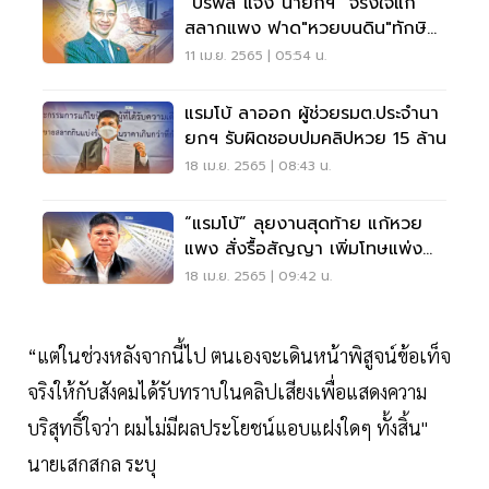
“ปรพล”แจง“นายกฯ” จริงใจแก้
สลากแพง ฟาด"หวยบนดิน"ทักษิณ
ผิดกม.
11 เม.ย. 2565 | 05:54 น.
แรมโบ้ ลาออก ผู้ช่วยรมต.ประจำนา
ยกฯ รับผิดชอบปมคลิปหวย 15 ล้าน
18 เม.ย. 2565 | 08:43 น.
“แรมโบ้” ลุยงานสุดท้าย แก้หวย
แพง สั่งรื้อสัญญา เพิ่มโทษแพ่ง
อาญา
18 เม.ย. 2565 | 09:42 น.
“แต่ในช่วงหลังจากนี้ไป ตนเองจะเดินหน้าพิสูจน์ข้อเท็จ
จริงให้กับสังคมได้รับทราบในคลิปเสียงเพื่อแสดงความ
บริสุทธิ์ใจว่า ผมไม่มีผลประโยชน์แอบแฝงใดๆ ทั้งสิ้น"
นายเสกสกล ระบุ