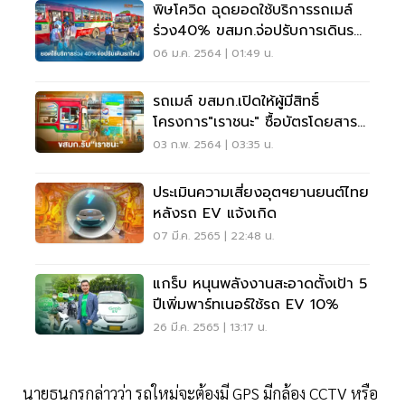
พิษโควิด ฉุดยอดใช้บริการรถเมล์
ร่วง40% ขสมก.จ่อปรับการเดินรถ
ใหม่สัปดาห์หน้า
06 ม.ค. 2564 | 01:49 น.
รถเมล์ ขสมก.เปิดให้ผู้มีสิทธิ์
โครงการ"เราชนะ" ซื้อบัตรโดยสาร
ล่วงหน้าผ่าน"เป๋าตัง"
03 ก.พ. 2564 | 03:35 น.
ประเมินความเสี่ยงอุตฯยานยนต์ไทย
หลังรถ EV แจ้งเกิด
07 มี.ค. 2565 | 22:48 น.
แกร็บ หนุนพลังงานสะอาดตั้งเป้า 5
ปีเพิ่มพาร์ทเนอร์ใช้รถ EV 10%
26 มี.ค. 2565 | 13:17 น.
นายธนกรกล่าวว่า รถใหม่จะต้องมี GPS มีกล้อง CCTV หรือ