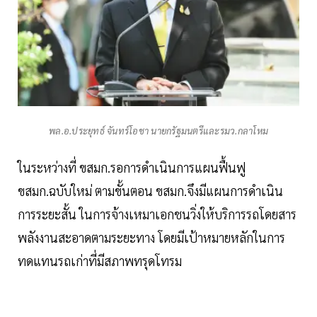
พล.อ.ประยุทธ์ จันทร์โอชา นายกรัฐมนตรีและรมว.กลาโหม
ในระหว่างที่ ขสมก.รอการดำเนินการแผนฟื้นฟู
ขสมก.ฉบับใหม่ ตามขั้นตอน ขสมก.จึงมีแผนการดำเนิน
การระยะสั้น ในการจ้างเหมาเอกชนวิ่งให้บริการรถโดยสาร
พลังงานสะอาดตามระยะทาง โดยมีเป้าหมายหลักในการ
ทดแทนรถเก่าที่มีสภาพทรุดโทรม