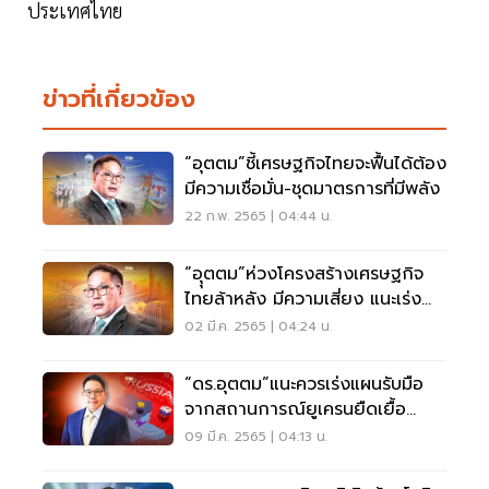
ประเทศไทย
ข่าวที่เกี่ยวข้อง
“อุตตม”ชี้เศรษฐกิจไทยจะฟื้นได้ต้อง
มีความเชื่อมั่น-ชุดมาตรการที่มีพลัง
22 ก.พ. 2565 | 04:44 น.
“อุุตตม”ห่วงโครงสร้างเศรษฐกิจ
ไทยล้าหลัง มีความเสี่ยง แนะเร่ง
ปรับทั้งระบบ
02 มี.ค. 2565 | 04:24 น.
“ดร.อุตตม”แนะควรเร่งแผนรับมือ
จากสถานการณ์ยูเครนยืดเยื้อ
รุนแรง
09 มี.ค. 2565 | 04:13 น.