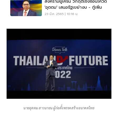
สงครามยูเครน วิกฤติเชิงซ้อนโควิด
'อุตตม' เสนอรัฐเขย่างบ - กู้เพิ่ม
23 มี.ค. 2565 | 10:16 น.
นายอุตตม สาวนายน ผู้ก่อตั้งพรรคสร้างอนาคตไทย