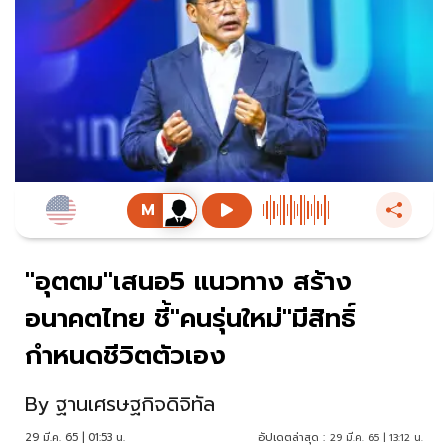
"อุตตม"เสนอ5 แนวทาง สร้าง
อนาคตไทย ชี้"คนรุ่นใหม่"มีสิทธิ์
กำหนดชีวิตตัวเอง
By
ฐานเศรษฐกิจดิจิทัล
29 มี.ค. 65 | 01:53 น.
อัปเดตล่าสุด :
29 มี.ค. 65 | 13:12 น.