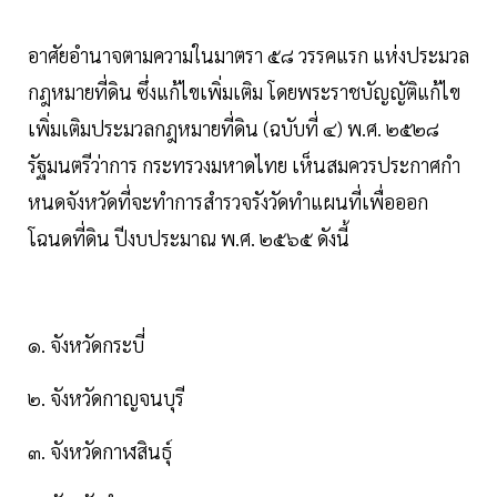
อาศัยอํานาจตามความในมาตรา ๕๘ วรรคแรก แห่งประมวล
กฎหมายที่ดิน ซึ่งแก้ไขเพิ่มเติม โดยพระราชบัญญัติแก้ไข
เพิ่มเติมประมวลกฎหมายที่ดิน (ฉบับที่ ๔) พ.ศ. ๒๕๒๘
รัฐมนตรีว่าการ กระทรวงมหาดไทย เห็นสมควรประกาศกํา
หนดจังหวัดที่จะทําการสํารวจรังวัดทําแผนที่เพื่อออก
โฉนดที่ดิน ปีงบประมาณ พ.ศ. ๒๕๖๕ ดังนี้
๑. จังหวัดกระบี่
๒. จังหวัดกาญจนบุรี
๓. จังหวัดกาฬสินธุ์