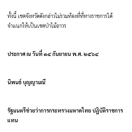
ทั้งนี้ เขตจังหวัดดังกล่าวไม่รวมท้องที่ที่ทางราชการได้
จําแนกให้เป็นเขตป่าไม้ถาวร
ประกาศ ณ วันที่ ๑๔ กันยายน พ.ศ. ๒๕๖๔
นิพนธ์ บุญญามณี
รัฐมนตรีช่วยว่าการกระทรวงมหาดไทย ปฏิบัติราชการ
แทน