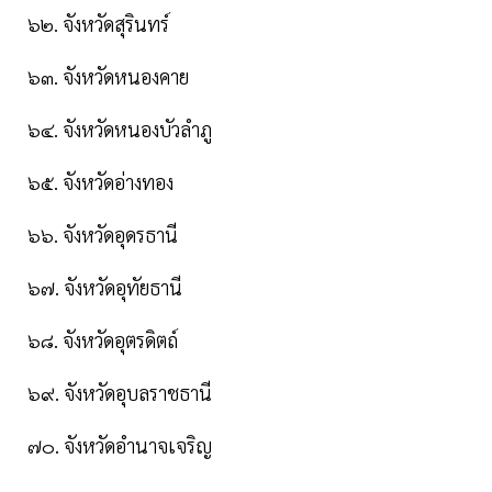
๖๒. จังหวัดสุรินทร์
๖๓. จังหวัดหนองคาย
๖๔. จังหวัดหนองบัวลําภู
๖๕. จังหวัดอ่างทอง
๖๖. จังหวัดอุดรธานี
๖๗. จังหวัดอุทัยธานี
๖๘. จังหวัดอุตรดิตถ์
๖๙. จังหวัดอุบลราชธานี
๗๐. จังหวัดอํานาจเจริญ