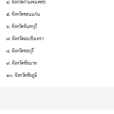
๔. จังหวัดกําแพงเพชร
๕. จังหวัดขอนแก่น
๖. จังหวัดจันทบุรี
๗. จังหวัดฉะเชิงเทรา
๘. จังหวัดชลบุรี
๙. จังหวัดชัยนาท
๑๐. จังหวัดชัยภูมิ