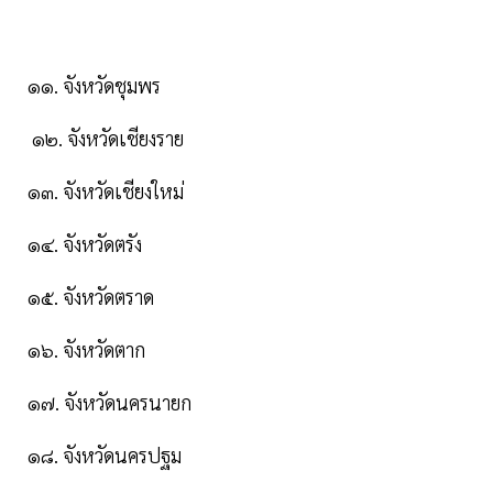
๑๑. จังหวัดชุมพร
๑๒. จังหวัดเชียงราย
๑๓. จังหวัดเชียงใหม่
๑๔. จังหวัดตรัง
๑๕. จังหวัดตราด
๑๖. จังหวัดตาก
๑๗. จังหวัดนครนายก
๑๘. จังหวัดนครปฐม