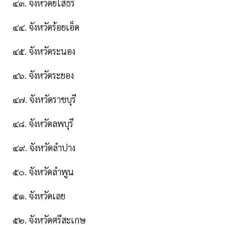
๔๓. จังหวัดยโสธร
๔๔. จังหวัดร้อยเอ็ด
๔๕. จังหวัดระนอง
๔๖. จังหวัดระยอง
๔๗. จังหวัดราชบุรี
๔๘. จังหวัดลพบุรี
๔๙. จังหวัดลําปาง
๕๐. จังหวัดลําพูน
๕๑. จังหวัดเลย
๕๒. จังหวัดศรีสะเกษ