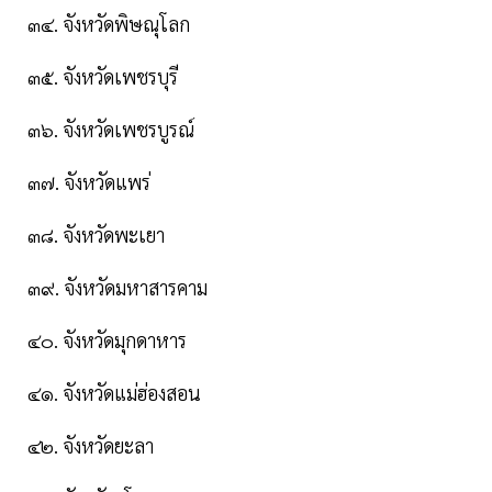
๓๔. จังหวัดพิษณุโลก
๓๕. จังหวัดเพชรบุรี
๓๖. จังหวัดเพชรบูรณ์
๓๗. จังหวัดแพร่
๓๘. จังหวัดพะเยา
๓๙. จังหวัดมหาสารคาม
๔๐. จังหวัดมุกดาหาร
๔๑. จังหวัดแม่ฮ่องสอน
๔๒. จังหวัดยะลา