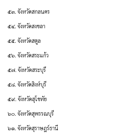
๕๓. จังหวัดสกลนคร
๕๔. จังหวัดสงขลา
๕๕. จังหวัดสตูล
๕๖. จังหวัดสระแก้ว
๕๗. จังหวัดสระบุรี
๕๘. จังหวัดสิงห์บุรี
๕๙. จังหวัดสุโขทัย
๖๐. จังหวัดสุพรรณบุรี
๖๑. จังหวัดสุราษฎร์ธานี