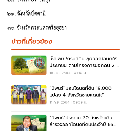
๒๙. จังหวัดปัตตานี
๓๐. จังหวัดพระนครศรีอยุธยา
ข่าวที่เกี่ยวข้อง
เช็คเลย !กรมที่ดิน ลุยออกโฉนดให้
ประชาชน ตามโครงการบอกดิน 2 ปี
ไหนบ้าง
18 ส.ค. 2564 | 01:10 น.
“นิพนธ์”มอบโฉนดที่ดิน 19,000
แปลง 4 จังหวัดชายแดนใต้
11 ก.ย. 2564 | 09:59 น.
“นิพนธ์”ประกาศ 70 จังหวัดเดิน
สำรวจออกโฉนดที่ดินประจำปี 65