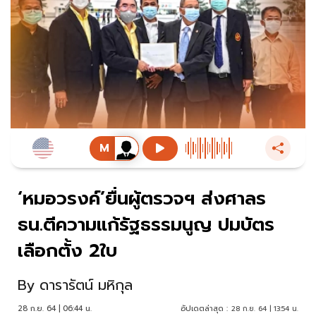
‘หมอวรงค์’ยื่นผู้ตรวจฯ ส่งศาลร
ธน.ตีความแก้รัฐธรรมนูญ ปมบัตร
เลือกตั้ง 2ใบ
By
ดารารัตน์ มหิกุล
28 ก.ย. 64 | 06:44 น.
อัปเดตล่าสุด :
28 ก.ย. 64 | 13:54 น.