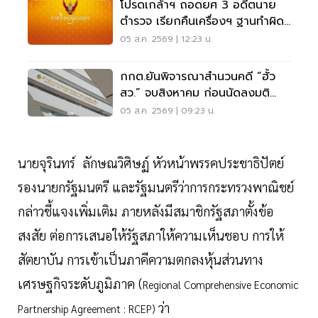
โปรดเกล้าฯ ถอดยศ 3 อดีตนาย
ตำรวจ เรียกคืนเครื่องฯ ฐานทำผิด
วินัยร้ายแรง
05 ส.ค. 2569 | 12:23 น.
กกต.ยันพิจารณาสำนวนคดี “ฮั้ว
สว.” จบสิงหาคม ก่อนนัดลงมติ
ภายหลัง
05 ส.ค. 2569 | 09:23 น.
นายจุรินทร์ ลักษณวิศิษฏ์ หัวหน้าพรรคประชาธิปัตย์
รองนายกรัฐมนตรี และรัฐมนตรีว่าการกระทรวงพาณิชย์
กล่าวชี้แจงเพิ่มเติม ภายหลังมีสมาชิกรัฐสภาตั้งข้อ
สงสัย ต่อการเสนอให้รัฐสภาให้ความเห็นชอบ การให้
สัตยาบัน การเข้าเป็นภาคีความตกลงหุ้นส่วนทาง
เศรษฐกิจระดับภูมิภาค (
Regional Comprehensive Economic
ว่า
Partnership Agreement : RCEP)