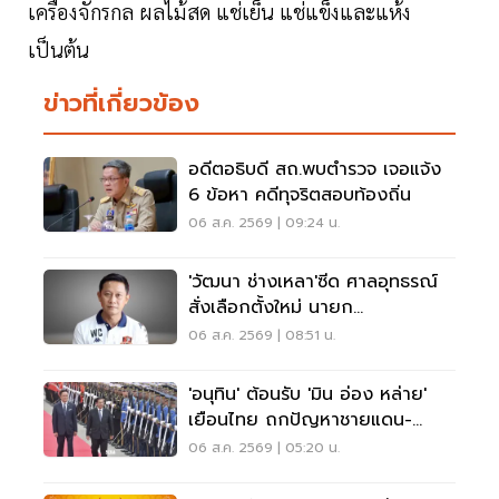
เครื่องจักรกล ผลไม้สด แช่เย็น แช่แข็งและแห้ง
เป็นต้น
ข่าวที่เกี่ยวข้อง
อดีตอธิบดี สถ.พบตำรวจ เจอแจ้ง
6 ข้อหา คดีทุจริตสอบท้องถิ่น
06 ส.ค. 2569 | 09:24 น.
'วัฒนา ช่างเหลา'ซีด ศาลอุทธรณ์
สั่งเลือกตั้งใหม่ นายก
อบจ.ขอนแก่น
06 ส.ค. 2569 | 08:51 น.
'อนุทิน' ต้อนรับ 'มิน อ่อง หล่าย'
เยือนไทย ถกปัญหาชายแดน-
พลังงาน-การค้า
06 ส.ค. 2569 | 05:20 น.