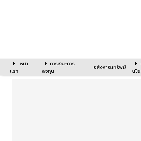
หน้า
การเงิน-การ
อสังหาริมทรัพย์
แรก
ลงทุน
นโย