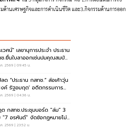
รรมด้านเศรษฐกิจและการดำเนินชีวิต และ3.กิจกรรมด้านการออก
ะเวศน์" เลขานุการประจำ ประธาน
ช.ยื่นใบลาออกเซ่นปมคุณสมบัติ
.สรณ
ค. 2569 | 09:45 น.
ปลด “ประธาน กสทช.” ส่อเค้าวุ่น
งค์ รัฐอมฤต' อดีตกรรมการ
หาโต้ข้อวินิจฉัย
ค. 2569 | 04:36 น.
ฤต กสทช.ประชุมบอร์ด "ล่ม" 3
 "7 อรหันต์" งัดข้อกฏหมายไม่มี
รยอมใคร
ค. 2569 | 23:52 น.