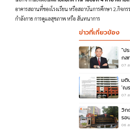
อาคารสถานที่ของโรงเรียน หรือสถาบันการศึกษา 2.กิจก
กำลังกาย การดูแลสุขภาพ หรือ สันทนาการ
ข่าวที่เกี่ยวข้อง
"ปร
กสท
นพ
07 ส.
มติ
'ณร
สรร
07 ส.
วิก
รอบ
ใค
06 ส.