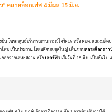
" คลายล็อกเฟส 4 มีผล 15 มิ.ย.
ษณุโยธิน โฆษกศูนย์บริหารสถานการณ์โควิด19 หรือ ศบค. แถลงมติศบ
กลาโหม เป็นประธาน โดยมติศบค.ชุดใหญ่ เห็นชอบ
คลายล็อกดาวน
ามออกจากเคหะสถาน หรือ
เคอร์ฟิว
เริ่มวันที่ 15 มิ.ย. เป็นต้นไป แ
็อก เฟส 4
ใน 3 กลุ่มกิจการ กิจกรรม คือ 1.การผ่อนผันการใช้