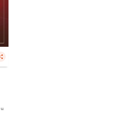
.
 น.