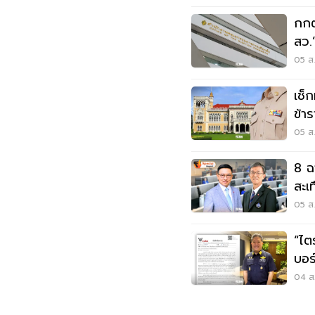
กกต
สว.
หลั
05 ส.
เช็ก
ข้า
ประ
05 ส.
8 ฉา
สะเ
05 ส.
“ไตร
บอร
กรร
04 ส.