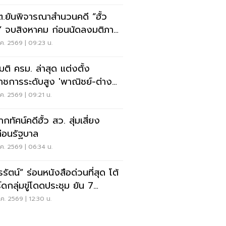
.ยันพิจารณาสำนวนคดี “ฮั้ว
” จบสิงหาคม ก่อนนัดลงมติภาย
ง
ค. 2569 | 09:23 น.
มติ ครม. ล่าสุด แต่งตั้ง
ราชการระดับสูง 'พาณิชย์-ต่าง
เทศ-แรงงาน-ทส.'
ค. 2569 | 09:21 น.
กทัศน์คดีฮั้ว สว. สุ่มเสี่ยง
ทือนรัฐบาล
ค. 2569 | 06:34 น.
รัตน์” ร่อนหนังสือด่วนที่สุด โต้
์ดกลุ่มขู่โดดประชุม ยัน 7
มการต้องปฏิบัติหน้าที่
ค. 2569 | 12:30 น.