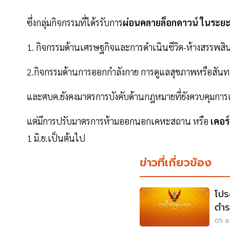
ซึ่งกลุ่มกิจกรรมที่ได้รรับการ
ผ่อนคลายล็อกดาวน์ ในระยะท
1. กิจกรรมด้านเศรษฐกิจและการดำเนินชีวิต-ห้างสรรพสิน
2.กิจกรรมด้านการออกกำลังกาย การดูแลสุขภาพหรือสัน
และศบค.ยังคงมาตรการบังคับด้านกฎหมายที่ยังควบคุมการ
แต่มีการปรับมาตรการห้ามออกนอกเคหะสถาน หรือ
เคอร
1 มิ.ย.เป็นต้นไป
ข่าวที่เกี่ยวข้อง
โปร
ตำร
วิน
05 ส.