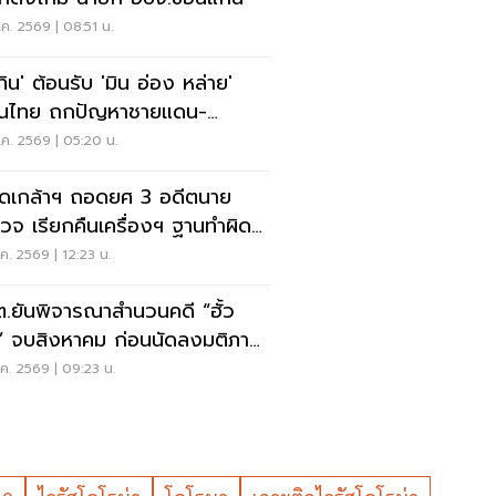
ค. 2569 | 08:51 น.
ทิน' ต้อนรับ 'มิน อ่อง หล่าย'
อนไทย ถกปัญหาชายแดน-
งงาน-การค้า
ค. 2569 | 05:20 น.
ดเกล้าฯ ถอดยศ 3 อดีตนาย
วจ เรียกคืนเครื่องฯ ฐานทำผิด
ัยร้ายแรง
ค. 2569 | 12:23 น.
.ยันพิจารณาสำนวนคดี “ฮั้ว
” จบสิงหาคม ก่อนนัดลงมติภาย
ง
ค. 2569 | 09:23 น.