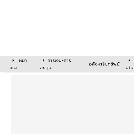
หน้า
การเงิน-การ
อสังหาริมทรัพย์
แรก
ลงทุน
นโย