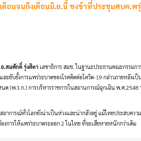
ดือนจนถึงเดือนมิ.ย.นี้ ชงข้าที่ประชุมศบค.พรุ
อ.สมศักดิ์ รุ่งสิตา
เลขาธิการ สมช. ในฐานะประธานคณะกรรมกา
ละยับยั้งการแพร่ระบาดของโรคติดต่อโควิด-19 กล่าวภายหลังเป็
นด (พ.ร.ก.) การบริหารราชการในสถานการณ์ฉุกเฉิน พ.ศ.2548 ว
ต่สถาการณ์ทั่วโลกยังน่าเป็นห่วงและน่ากลัวอยู่ แม้ไทยประสบความ
ต้องการให้แพร่ระบาดระลอก 2 ในไทย ที่จะเสียหายหนักกว่าเดิม