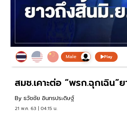
Play
สมช.เคาะต่อ “พรก.ฉุกเฉิน”ยาว
By
ธวัชชัย อินทรประดิษฐ์
21 พ.ค. 63 | 04:15 น.