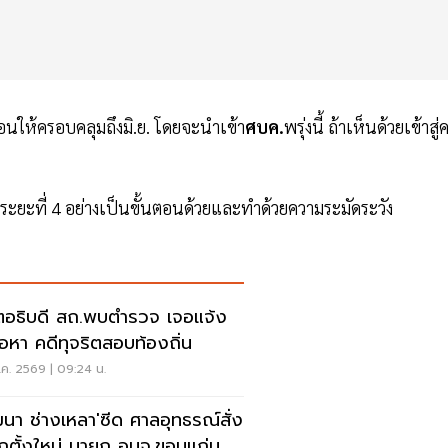
ือนให้ครอบคลุมถึงมิ.ย. โดยจะนำเข้า
ศบค.
พรุ่งนี้ ถ้าเห็นด้วยเข้าสู่
ละระยะที่ 4 อย่างเป็นขั้นตอนด้วยและทำด้วยความระมัดระวัง
ตอธิบดี สถ.พบตำรวจ เจอแจ้ง
้อหา คดีทุจริตสอบท้องถิ่น
ค. 2569 | 09:24 น.
ฒนา ช่างเหลา'ซีด ศาลอุทธรณ์สั่ง
อกตั้งใหม่ นายก อบจ.ขอนแก่น