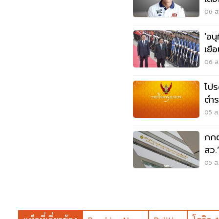
06 ส.
'อนุ
เยื
พลั
06 ส.
โปร
ตำร
วิน
05 ส.
กกต
สว.
หลั
05 ส.