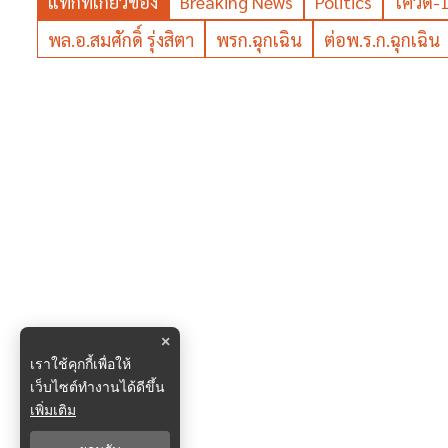
แท็กที่เกี่ยวข้อง
Breaking News
Politics
โควิด-
พล.อ.สมศักดิ์ รุ่งสิตา
พรก.ฉุกเฉิน
ต่อพ.ร.ก.ฉุกเฉิน
×
เราใช้คุกกี้เพื่อให้
เว็บไซต์ทำงานได้ดีขึ้น
เพิ่มเติม