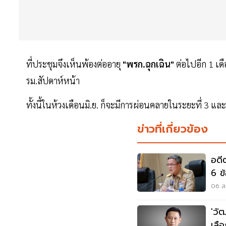
ที่ประชุมจึงเห็นพ้องต่ออายุ
"พรก.ฉุกเฉิน"
ต่อไปอีก 1 เด
รม.สัปดาห์หน้า
ทั้งนี้ในห้วงเดือนมิ.ย. ก็จะมีการผ่อนคลายในระยะที่ 3 แ
ข่าวที่เกี่ยวข้อง
อดี
6 ข
06 ส.
'วั
เลื