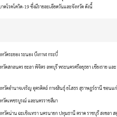
โรคโควิด-19 ซึ่งมีรายละเอียดวันและจังหวัด ดังนี้
ังหวัดระยอง ระนอง บึงกาฬ กระบี่
ังหวัดสกลนคร ยะลา พิจิตร ลพบุรี พระนครศรีอยุธยา เชียงราย และ
ังหวัดอำนาจเจริญ อุตรดิตถ์ กาฬสินธุ์ ยโสธร สุราษฎร์ธานี ขอนแก
จังหวัดเพชรบูรณ์ และนครราชสีมา
จังหวัดน่าน ฉะเชิงเทรา นครนายก ปทุมธานี ตราด ราชบุรี สงขลา สต