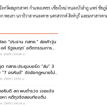
 จังหวัดสมุทรสาคร กำแพงเพชร เชียงใหม่ หนองบัวลำภู แพร่ ชัยภูม
 ตาก พะเยา นราธิวาส หนองคาย นครสวรรค์ สิงห์บุรี และมหาสารคา
ปลด “ประธาน กสทช.” ส่อเค้าวุ่น
งค์ รัฐอมฤต' อดีตกรรมการ
หาโต้ข้อวินิจฉัย
ค. 2569 | 04:36 น.
ฤต กสทช.ประชุมบอร์ด "ล่ม" 3
 "7 อรหันต์" งัดข้อกฏหมายไม่มี
รยอมใคร
ค. 2569 | 23:52 น.
ตอธิบดี สถ.พบตำรวจ เจอแจ้ง
้อหา คดีทุจริตสอบท้องถิ่น
ค. 2569 | 09:24 น.