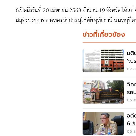
6.ปิดถึงวันที่ 20 เมษายน 2563 จำนวน 19 จังหวัด ได้แก่
สมุทรปราการ อ่างทอง ลำปาง สุโขทัย อุทัยธานี นนทบุรี
ข่าวที่เกี่ยวข้อง
มติ
'ณร
สรร
07 ส.
วิก
รอบ
ใค
06 ส.
อดี
6 ข
06 ส.