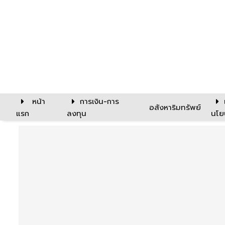
หน้า
การเงิน-การ
อสังหาริมทรัพย์
แรก
ลงทุน
นโย