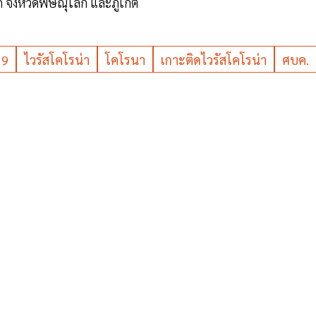
่ จังหวัดพิษณุโลก และภูเก็ต
19
ไวรัสโคโรน่า
โคโรนา
เกาะติดไวรัสโคโรน่า
ศบค.