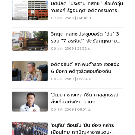
มติปลด “ประธาน กสทช.” ส่อเค้าวุ่น
'ณรงค์ รัฐอมฤต' อดีตกรรมการ
สรรหาโต้ข้อวินิจฉัย
07 ส.ค. 2569 | 04:36 น.
วิกฤต กสทช.ประชุมบอร์ด "ล่ม" 3
รอบ "7 อรหันต์" งัดข้อกฏหมาย
ไม่มีใครยอมใคร
06 ส.ค. 2569 | 23:52 น.
อดีตอธิบดี สถ.พบตำรวจ เจอแจ้ง
6 ข้อหา คดีทุจริตสอบท้องถิ่น
06 ส.ค. 2569 | 09:24 น.
'วัฒนา ช่างเหลา'ซีด ศาลอุทธรณ์
สั่งเลือกตั้งใหม่ นายก
อบจ.ขอนแก่น
06 ส.ค. 2569 | 08:51 น.
'อนุทิน' ต้อนรับ 'มิน อ่อง หล่าย'
เยือนไทย ถกปัญหาชายแดน-