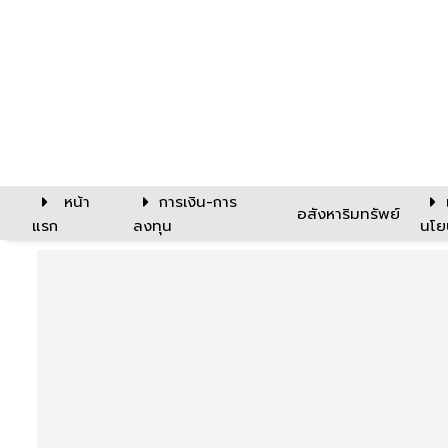
หน้า
การเงิน-การ
อสังหาริมทรัพย์
แรก
ลงทุน
นโย