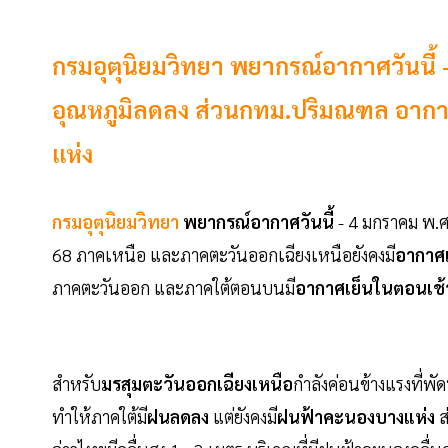
กรมอุตุนิยมวิทยา พยากรณ์อากาศวันนี้ 
อุณหภูมิลดลง ส่วนกทม.ปริมณฑล อาก
แห่ง
กรมอุตุนิยมวิทยา
พยากรณ์อากาศวันนี้
- 4 มกราคม พ.ศ
68 ภาคเหนือ และภาคตะวันออกเฉียงเหนือยังคงมี
อากาศเ
ภาคตะวันออก และภาคใต้ตอนบนมี
อากาศเย็นในตอนเช้
สำหรับ
มรสุมตะวันออกเฉียงเหนือ
กำลังค่อนข้างแรงที่
ทำให้ภาคใต้มี
ฝนลดลง
แต่ยังคงมี
ฝนฟ้าคะนองบางแห่ง
ส