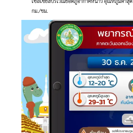
เซลเซียสบริเวณยอดภูอากาศหนาว อุณหภูมิต่ำสุด 
กม./ชม.