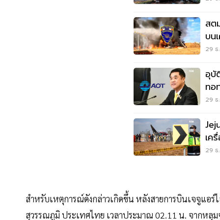
สตม
บนเ
อุบั
29 ธ.
อุบั
ทอท
ก่อ
29 ธ.
Jej
เคร
29 ธ.
สำหรับเหตุการณ์ดังกล่าวเกิดขึ้น หลังสายการบินเจจูแอร์
สุวรรณภูมิ ประเทศไทย เวลาประมาณ 02.11 น. จากหลุมจอ