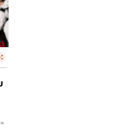
ย
 น.