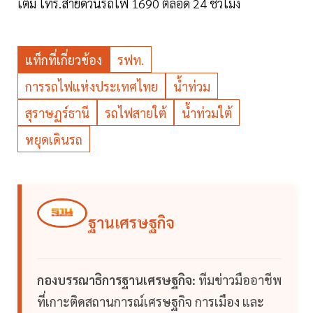
เติม โทร.สายด่วนรถไฟ 1690 ตลอด 24 ชั่วโมง
แท็กที่เกี่ยวข้อง
รฟท.
การรถไฟแห่งประเทศไทย
น้ำท่วม
สุราษฏร์ธานี
รถไฟสายใต้
น้ำท่วมใต้
หยุดเดินรถ
ฐานเศรษฐกิจ
กองบรรณาธิการฐานเศรษฐกิจ:
ทีมข่าวมืออาชีพ
ที่เกาะติดสถานการณ์เศรษฐกิจ การเมือง และ