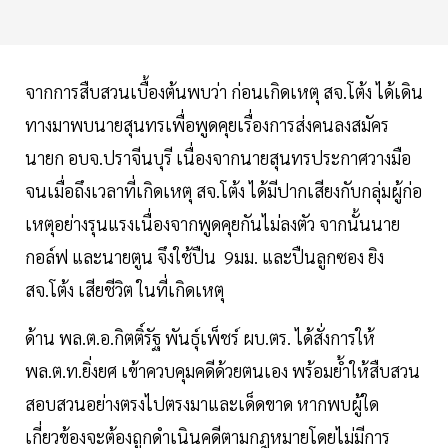
จากการสืบสวนเบื้องต้นพบว่า ก่อนเกิดเหตุ สจ.โต้ง ได้เดิน
ทางมาพบนายสุนทรเพื่อพูดคุยเรื่องการส่งคนลงสมัคร
นายก อบจ.ปราจีนบุรี เนื่องจากนายสุนทรประกาศวางมือ
จนเมื่อถึงเวลาที่เกิดเหตุ​ สจ.โต้ง ได้มี​ปาก​เสียง​กับ​กลุ่ม​ผู้​ก่อ​
เหตุ​อย่างรุนแรง​เนื่องจากพูดคุยกันไม่ลงตัว จากนั้นนาย
กอล์ฟ​ และนายตูน จึงใช้ปืน​ ​ 9มม. และ​ปืน​ลูกซอง​ ยิง​
สจ.โต้ง ​เสียชีวิต ในที่เกิดเหตุ
ด้าน พล.ต.อ.กิตติ์รัฐ พันธุ์เพ็ชร์ ผบ.ตร. ได้สั่งการให้
พล.ต.ท.ยิ่งยศ เข้าควบคุมคดีด้วยตนเอง พร้อมย้ำให้สืบสวน
สอบสวนอย่างตรงไปตรงมาและเด็ดขาด หากพบผู้ใด
เกี่ยวข้องจะต้องถูกดำเนินคดีตามกฎหมายโดยไม่มีการ