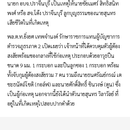
นายก อบจ.ปราจีนบุรี เป็นเหตุให้นายชัยเมศร์ สิทธิสนิท
พงศ์ หรือ สจ.โต้ง ปราจีนบุรี ลูกบุญธรรมของนายสุนทร
เสียชีวิตในที่เกิดเหตุ
พล.ต.ท.ยิ่งยศ เทพจำนงค์ รักษาราชการแทนผู้บัญชาการ
ตำรวจภูธรภาค 2 เปิดเผยว่า เจ้าหน้าที่ได้ควบคุมตัวผู้ต้อง
สงสัยพร้อมของกลางที่ใช้ก่อเหตุ ประกอบด้วยอาวุธปืน
ขนาด 9 มม. 1 กระบอก และปืนลูกซอง 1 กระบอก พร้อม
ทั้งจับกุมผู้ต้องสงสัยรวม 7 คน รวมถึงนายธนศรัณย์กรณ์ เต
ชะธนัตถ์โชติ (กอล์ฟ) และนายศักดิ์สิทธิ์ ชินวงษ์ (ตูน) ซึ่ง
เป็นผู้ก่อเหตุ นอกจากนี้ยังได้นำตัวนายสุนทร วิลาวัลย์ ที่
อยู่ในที่เกิดเหตุไปสอบปากคำด้วย