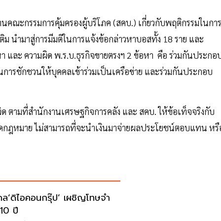
คณะกรรมการคุ้มครองผู้บริโภค (สคบ.) เกี่ยวกับพฤติกรรมในกา
ติม นำมาสู่การมีมติในการแจ้งข้อกล่าวหาบอสทั้ง 18 ราย และ
้อหา และ ความผิด พ.ร.บ.ธุรกิจขายตรงฯ 2 ข้อหา คือ ร่วมกันประกอ
การชักชวนให้บุคคลเข้าร่วมเป็นเครือข่าย และร่วมกันประกอบ
ผิด ตามที่สำนักงานเศรษฐกิจการคลัง และ สคบ. ให้ข้อเท็จจริงกับ
กฎหมาย ไม่สามารถที่จะนำเงินมาจ่ายผลประโยชน์ตอบแทน หรื
ดล‘ดิไอคอนกรุ๊ป’ เผชิญโทษจำ
10 ปี