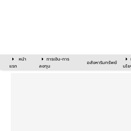
หน้า
การเงิน-การ
อสังหาริมทรัพย์
แรก
ลงทุน
นโย