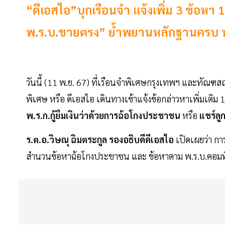
“ดีเอสไอ”บุกเรือนจำ แจ้งเพิ่ม 3 ข้อหา
พ.ร.บ.ขายตรง” ย้ำพยานหลักฐานครบ ทั
วันนี้ (11 พ.ย. 67) ที่เรือนจำพิเศษกรุงเทพฯ และท
พิเศษ หรือ ดีเอสไอ เดินทางเข้าแจ้งข้อกล่าวหาเพิ่มเติม 
พ.ร.ก.กู้ยืมเงินว่าด้วยการฉ้อโกงประชาชน
หรือ
แชร์ลูก
ร.ต.อ.วิษณุ ฉิมตระกูล รองอธิบดีดีเอสไอ
เปิดเผยว่า กา
สำนวนข้อหาฉ้อโกงประชาชน และ ข้อหาตาม พ.ร.บ.คอมพิว