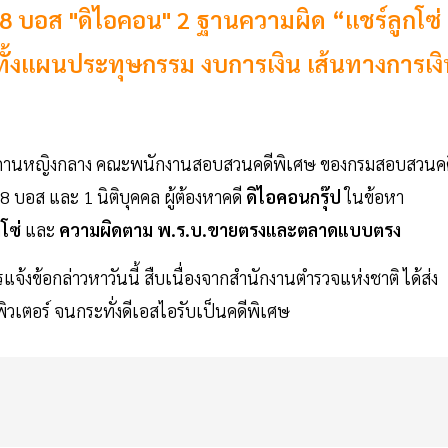
 18 บอส "ดิไอคอน" 2 ฐานความผิด “แชร์ลูกโซ่ 
้งแผนประทุษกรรม งบการเงิน เส้นทางการเงิ
ัณฑสถานหญิงกลาง คณะพนักงานสอบสวนคดีพิเศษ ของกรมสอบสวนคด
18 บอส และ 1 นิติบุคคล ผู้ต้องหาคดี
ดิไอคอนกรุ๊ป
ในข้อหา
โซ่
และ
ความผิดตาม พ.ร.บ.ขายตรงและตลาดแบบตรง
รแจ้งข้อกล่าวหาวันนี้ สืบเนื่องจากสำนักงานตำรวจแห่งชาติ ได้ส่ง
เตอร์ จนกระทั่งดีเอสไอรับเป็นคดีพิเศษ