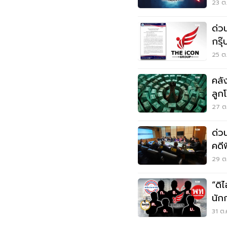
23 ต.
ด่ว
กรุ
25 ต.
คลั
ลูกโ
27 ต.
ด่ว
คดี
ข้อ
29 ต.
“ดิ
นัก
31 ต.