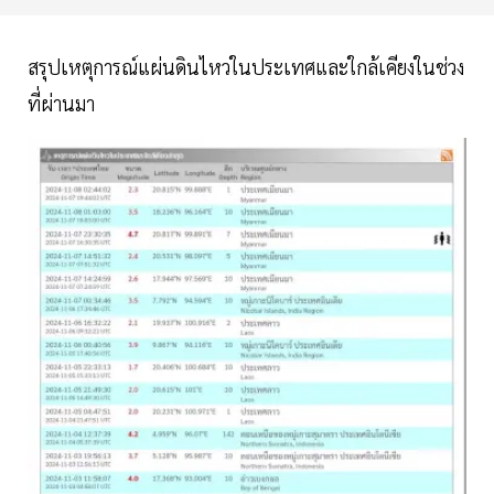
สรุปเหตุการณ์​แผ่นดินไหวในประเทศ​และใกล้เคียงในช่วง
ที่ผ่านมา