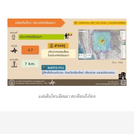
แผ่นดินไหว​เมียนมา​ สะเทือนถึงไทย