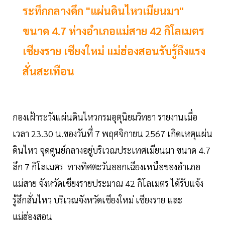
ระทึกกลางดึก "แผ่นดินไหว​เมียนมา"
ขนาด 4.7 ห่างอำเภอ​แม่สาย 42 กิโลเมตร
เชียงราย เชียงใหม่ แม่ฮ่องสอน​รับรู้ถึงแรง
สั่นสะเทือน
กองเฝ้า​ระวัง​แผ่นดินไหว​กรมอุตุ​นิยม​วิทยา​ รายงานเมื่อ
เวลา 23.30 น.ของวันที่ 7 พฤศจิกายน​ 2567 เกิดเหตุแผ่น
ดินไหว​ จุดศูนย์กลาง​อยู่บริเวณ​ประเทศ​เมียนมา ขนาด 4.7
ลึก 7 กิโลเมตร​ ทางทิศตะวันออกเฉียงเหนือของอำเภอ
แม่สาย จังหวัด​เชียงราย​ประมาณ​ 42 กิโลเมตร​ ได้รับแจ้ง
รู้สึกสั่นไหว บริเวณ​จังหวัด​เชียงใหม่ เชียงราย และ
แม่ฮ่องสอน​