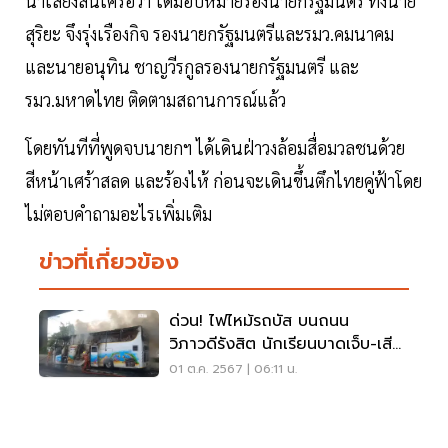
น้ำเสียงสั่นเครือว่า ได้มอบหมายรองนายกรัฐมนตรี ทั้งนาย
สุริยะ จึงรุ่งเรืองกิจ รองนายกรัฐมนตรีและรมว.คมนาคม
และนายอนุทิน ชาญวีรกูลรองนายกรัฐมนตรี และ
รมว.มหาดไทย ติดตามสถานการณ์แล้ว
โดยทันทีที่พูดจบนายกฯ ได้เดินฝ่าวงล้อมสื่อมวลชนด้วย
สีหน้าเศร้าสลด และร้องไห้ ก่อนจะเดินขึ้นตึกไทยคู่ฟ้าโดย
ไม่ตอบคำถามอะไรเพิ่มเติม
ข่าวที่เกี่ยวข้อง
ด่วน! ไฟไหม้รถบัส บนถนน
วิภาวดีรังสิต นักเรียนบาดเจ็บ-เสีย
ชีวิต
01 ต.ค. 2567 | 06:11 น.