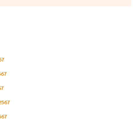
67
567
67
2567
567