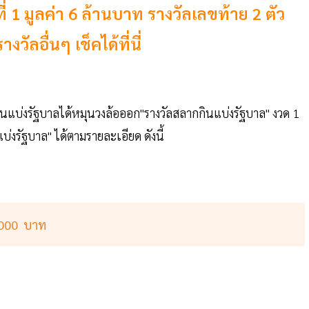
 1 มูลค่า 6 ล้านบาท รางวัลเลขท้าย 2 ตัว
วัลอื่นๆ เช็คได้ที่นี่
แบ่งรัฐบาลได้หมุนวงล้อออก"รางวัลสลากกินแบ่งรัฐบาล" งวด 1
งรัฐบาล" ได้ตามรายละเอียด ดังนี้
,000 บาท