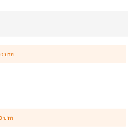
00 บาท
00 บาท