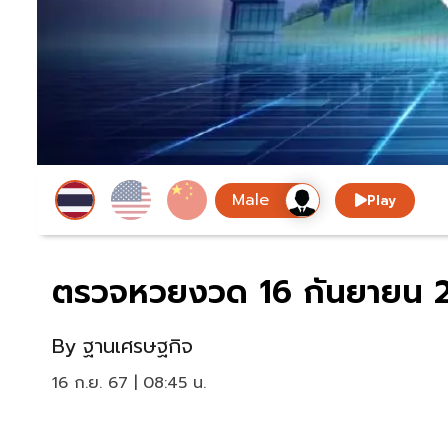
Play
ตรวจหวยงวด 16 กันยายน 256
By
ฐานเศรษฐกิจ
16 ก.ย. 67 | 08:45 น.