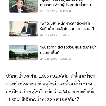
คมนาคม ช่วยผู้ประสบภัยน้ำท่วม
ภาคเหนือ
23 ส.ค. 2567 | 04:39 น.
“พาณิชย์” ผนึกห้างค้าส่ง-ปลีก
รับมือน้ำท่วมจัดโปรลดราคาช่วยเลื
อประชาชน
23 ส.ค. 2567 | 11:05 น.
"พัชรวาท" สั่งเร่งช่วยผู้ประสบภัยน้ำ
ท่วมทุกพื้นที่
24 ส.ค. 2567 | 05:33 น.
ปริมาณน้ำไหลผ่าน 1,686 ลบ.ม.ต่อวินาที ซึ่งมวลน้ำจาก
จ.แพร่ จะไหลลงมายัง จ.สุโขทัย และที่จุดวัดน้ำ Y14A
อ.ศรีสัชนาลัย จ.สุโขทัย ระดับน้ำ 4.84 ม. จากระดับตลิ่ง
11.30 ม. มีปริมาณน้ำ 622.80 ลบ.ม.ต่อวินาที