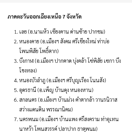
ภาคตะวันออกเฉียงเหนือ 7 จังหวัด
เลย (อ.นาแห้ว เชียงคาน ด่านซ้าย ปากชม)
หนองคาย (อ.เมืองฯ สังคม ศรีเชียงใหม่ ท่าบ่อ
โพนพิสัย โพธิ์ตาก)
บึงกาฬ (อ.เมืองฯ ปากคาด บุ่งคล้า โซ่พิสัย เซกา บึง
โขงหลง)
หนองบัวลำภู (อ.เมืองฯ ศรีบุญเรือง โนนสัง)
อุดรธานี (อ.เพ็ญ บ้านดุง หนองหาน)
สกลนคร (อ.เมืองฯ บ้านม่วง คำตากล้า วานรนิวาส
สว่างแดนดิน พรรณานิคม)
นครพนม (อ.เมืองฯ บ้านแพง ศรีสงคราม ท่าอุเทน
นาหว้า โพนสวรรค์ ปลาปาก ธาตุพนม)