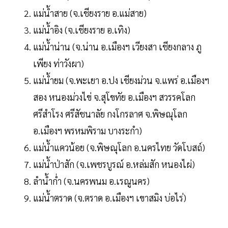
แม่น้ำสาย (จ.เชียงราย อ.แม่สาย)
แม่น้ำอิง (จ.เชียงราย อ.เทิง)
แม่น้ำน่าน (จ.น่าน อ.เมืองฯ เวียงสา เชียงกลาง ภู
เพียง ท่าวังผา)
แม่น้ำยม (จ.พะเยา อ.ปง เชียงม่วน จ.แพร่ อ.เมืองฯ
สอง หนองม่วงไข่ จ.สุโขทัย อ.เมืองฯ สวรรคโลก
ศรีสำโรง ศรีสัชนาลัย กงโกรลาศ จ.พิษณุโลก
อ.เมืองฯ พรหมพิราม บางระกำ)
แม่น้ำแควน้อย (จ.พิษณุโลก อ.นครไทย วัดโบสถ์)
แม่น้ำป่าสัก (จ.เพชรบูรณ์ อ.หล่มสัก หนองไผ่)
ลำน้ำก่ำ (จ.นครพนม อ.เรณูนคร)
แม่น้ำตราด (จ.ตราด อ.เมืองฯ เขาสมิง บ่อไร่)