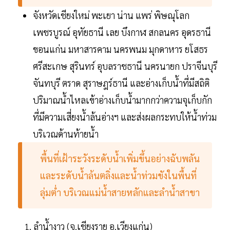
จังหวัดเชียงใหม่ พะเยา น่าน แพร่ พิษณุโลก
เพชรบูรณ์ อุทัยธานี เลย บึงกาฬ สกลนคร อุดรธานี
ขอนแก่น มหาสารคาม นครพนม มุกดาหาร ยโสธร
ศรีสะเกษ สุรินทร์ อุบลราชธานี นครนายก ปราจีนบุรี
จันทบุรี ตราด สุราษฎร์ธานี และอ่างเก็บน้ำที่มีสถิติ
ปริมาณน้ำไหลเข้าอ่างเก็บน้ำมากกว่าความจุเก็บกัก
ที่มีความเสี่ยงน้ำล้นอ่างฯ และส่งผลกระทบให้น้ำท่วม
บริเวณด้านท้ายน้ำ
พื้นที่เฝ้าระวังระดับน้ำเพิ่มขึ้นอย่างฉับพลัน
และระดับน้ำล้นตลิ่งและน้ำท่วมขังในพื้นที่
ลุ่มต่ำ บริเวณแม่น้ำสายหลักและลำน้ำสาขา
ลำน้ำงาว (จ.เชียงราย อ.เวียงแก่น)