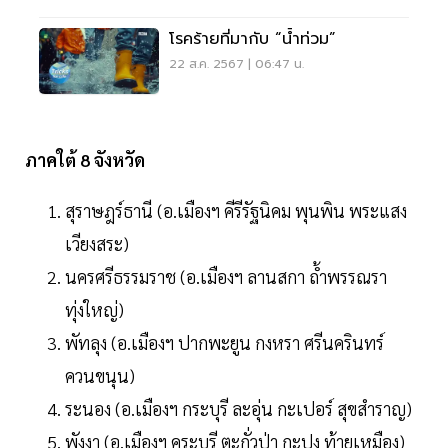
โรคร้ายที่มากับ “น้ำท่วม”
22 ส.ค. 2567 | 06:47 น.
ภาคใต้ 8 จังหวัด
สุราษฎร์ธานี (อ.เมืองฯ คีรีรัฐนิคม พุนพิน พระแสง
เวียงสระ)
นครศรีธรรมราช (อ.เมืองฯ ลานสกา ถ้ำพรรณรา
ทุ่งใหญ่)
พัทลุง (อ.เมืองฯ ปากพะยูน กงหรา ศรีนครินทร์
ควนขนุน)
ระนอง (อ.เมืองฯ กระบุรี ละอุ่น กะเปอร์ สุขสำราญ)
พังงา (อ.เมืองฯ คุระบุรี ตะกั่วป่า กะปง ท้ายเหมือง)