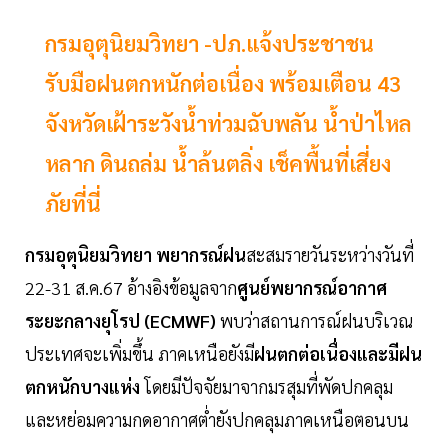
กรมอุตุนิยมวิทยา -ปภ.แจ้งประชาชน
รับมือฝนตกหนักต่อเนื่อง พร้อมเตือน 43
จังหวัดเฝ้าระวังน้ำท่วมฉับพลัน น้ำป่าไหล
หลาก ดินถล่ม น้ำล้นตลิ่ง เช็คพื้นที่เสี่ยง
ภัยที่นี่
กรมอุตุนิยมวิทยา พยากรณ์ฝน
สะสมรายวันระหว่างวันที่
22-31 ส.ค.67 อ้างอิงข้อมูลจาก
ศูนย์พยากรณ์อากาศ
ระยะกลางยุโรป (ECMWF)
พบว่าสถานการณ์ฝนบริเวณ
ประเทศจะเพิ่มขึ้น ภาคเหนือยังมี
ฝนตกต่อเนื่องและมีฝน
ตกหนักบางแห่ง
โดยมีปัจจัยมาจากมรสุมที่พัดปกคลุม
และหย่อมความกดอากาศต่ำยังปกคลุมภาคเหนือตอนบน