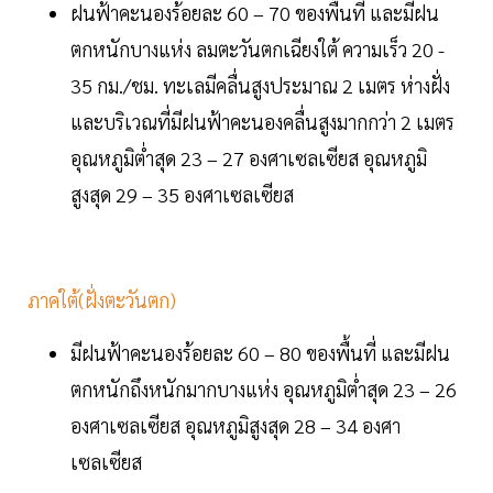
ฝนฟ้าคะนองร้อยละ 60 – 70 ของพื้นที่ และมีฝน
ตกหนักบางแห่ง ลมตะวันตกเฉียงใต้ ความเร็ว 20 -
35 กม./ชม. ทะเลมีคลื่นสูงประมาณ 2 เมตร ห่างฝั่ง
และบริเวณที่มีฝนฟ้าคะนองคลื่นสูงมากกว่า 2 เมตร
อุณหภูมิต่ำสุด 23 – 27 องศาเซลเซียส อุณหภูมิ
สูงสุด 29 – 35 องศาเซลเซียส
ภาคใต้(ฝั่งตะวันตก)
มีฝนฟ้าคะนองร้อยละ 60 – 80 ของพื้นที่ และมีฝน
ตกหนักถึงหนักมากบางแห่ง อุณหภูมิต่ำสุด 23 – 26
องศาเซลเซียส อุณหภูมิสูงสุด 28 – 34 องศา
เซลเซียส