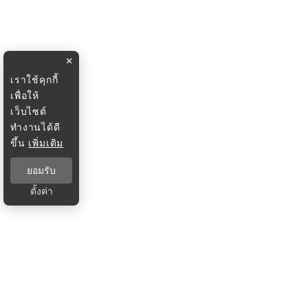
×
เราใช้คุกกี้
เพื่อให้
เว็บไซต์
ทำงานได้ดี
ขึ้น
เพิ่มเติม
ยอมรับ
ตั้งค่า