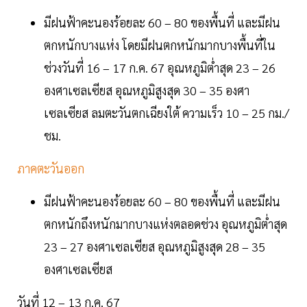
มีฝนฟ้าคะนองร้อยละ 60 – 80 ของพื้นที่ และมีฝน
ตกหนักบางแห่ง โดยมีฝนตกหนักมากบางพื้นที่ใน
ช่วงวันที่ 16 – 17 ก.ค. 67 อุณหภูมิต่ำสุด 23 – 26
องศาเซลเซียส อุณหภูมิสูงสุด 30 – 35 องศา
เซลเซียส ลมตะวันตกเฉียงใต้ ความเร็ว 10 – 25 กม./
ชม.
ภาคตะวันออก
มีฝนฟ้าคะนองร้อยละ 60 – 80 ของพื้นที่ และมีฝน
ตกหนักถึงหนักมากบางแห่งตลอดช่วง อุณหภูมิต่ำสุด
23 – 27 องศาเซลเซียส อุณหภูมิสูงสุด 28 – 35
องศาเซลเซียส
วันที่ 12 – 13 ก.ค. 67