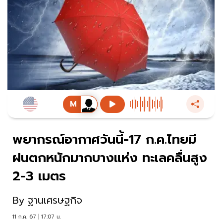
พยากรณ์อากาศวันนี้-17 ก.ค.ไทยมี
ฝนตกหนักมากบางแห่ง ทะเลคลื่นสูง
2-3 เมตร
By
ฐานเศรษฐกิจ
11 ก.ค. 67 | 17:07 น.