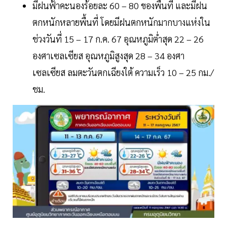
มีฝนฟ้าคะนองร้อยละ 60 – 80 ของพื้นที่ และมีฝน
ตกหนักหลายพื้นที่ โดยมีฝนตกหนักมากบางแห่งใน
ช่วงวันที่ 15 – 17 ก.ค. 67 อุณหภูมิต่ำสุด 22 – 26
องศาเซลเซียส อุณหภูมิสูงสุด 28 – 34 องศา
เซลเซียส ลมตะวันตกเฉียงใต้ ความเร็ว 10 – 25 กม./
ชม.