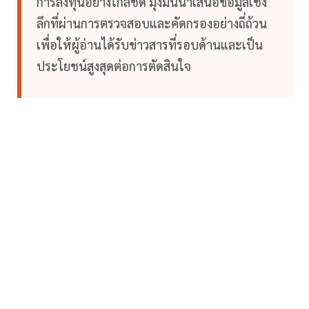
การลงทุนอย่างใกล้ชิด มุ่งมั่นนำเสนอข้อมูลเชิง
ลึกที่ผ่านการตรวจสอบและคัดกรองอย่างถี่ถ้วน
เพื่อให้ผู้อ่านได้รับข่าวสารที่รอบด้านและเป็น
ประโยชน์สูงสุดต่อการตัดสินใจ