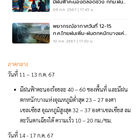
มีฝนฟ้าคะนองตลอดช่วง กทม.ฝน
ตกหนักบางแห่ง
09 ก.ค. 2567 | 17:45 น.
พยากรณ์อากาศวันที่ 12-15
ก.ค.ไทยฝนเพิ่ม-ฝนตกหนักบางแห่ง
ทะเลคลื่นสูง
10 ก.ค. 2567 | 17:30 น.
ภาคกลาง
วันที่ 11 – 13 ก.ค. 67
มีฝนฟ้าคะนองร้อยละ 40 – 60 ของพื้นที่ และมีฝน
ตกหนักบางแห่งอุณหภูมิต่ำสุด 23 – 27 องศา
เซลเซียส อุณหภูมิสูงสุด 32 – 37 องศาเซลเซียส ลม
ตะวันตกเฉียงใต้ ความเร็ว 10 – 20 กม./ชม.
วันที่ 14 - 17 ก.ค. 67