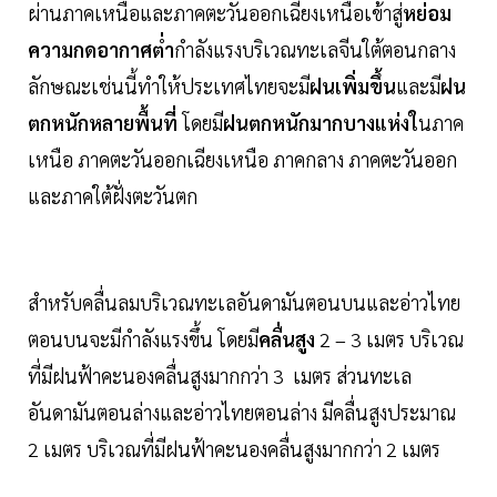
ผ่านภาคเหนือและภาคตะวันออกเฉียงเหนือเข้าสู่
หย่อม
ความกดอากาศต่ำ
กำลังแรงบริเวณทะเลจีนใต้ตอนกลาง
ลักษณะเช่นนี้ทำให้ประเทศไทยจะมี
ฝนเพิ่มขึ้น
และมี
ฝน
ตกหนักหลายพื้นที่
โดยมี
ฝนตกหนักมากบางแห่งใ
นภาค
เหนือ ภาคตะวันออกเฉียงเหนือ ภาคกลาง ภาคตะวันออก
และภาคใต้ฝั่งตะวันตก
สำหรับคลื่นลมบริเวณทะเลอันดามันตอนบนและอ่าวไทย
ตอนบนจะมีกำลังแรงขึ้น โดยมี
คลื่นสูง
2 – 3 เมตร บริเวณ
ที่มีฝนฟ้าคะนองคลื่นสูงมากกว่า 3 เมตร ส่วนทะเล
อันดามันตอนล่างและอ่าวไทยตอนล่าง มีคลื่นสูงประมาณ
2 เมตร บริเวณที่มีฝนฟ้าคะนองคลื่นสูงมากกว่า 2 เมตร