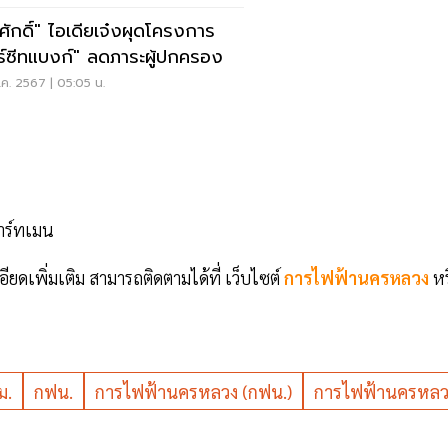
ศักดิ์" ไอเดียเจ๋งผุดโครงการ
ร์ซีทแบงก์" ลดภาระผู้ปกครอง
ค. 2567 | 05:05 น.
าร์ทเมน
ยดเพิ่มเติม สามารถติดตามได้ที่ เว็บไซต์
การไฟฟ้านครหลวง
หร
ม.
กฟน.
การไฟฟ้านครหลวง (กฟน.)
การไฟฟ้านครหลว