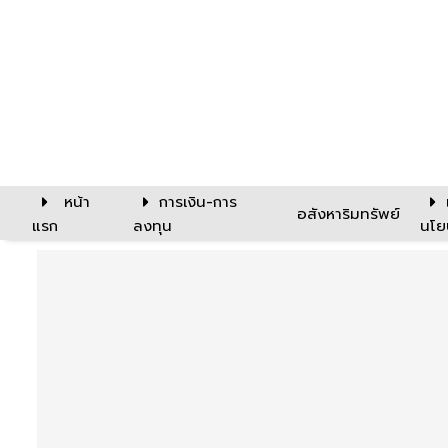
หน้า
การเงิน-การ
อสังหาริมทรัพย์
แรก
ลงทุน
นโย