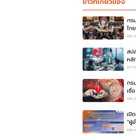
ข่าวที่เกี่ยวข้อง
กรม
ไทย
แส
06 ก.
สปส
หลั
07 ก
กรม
เชื่
08 ก.
เปิ
“ผู
วัน
08 ก.