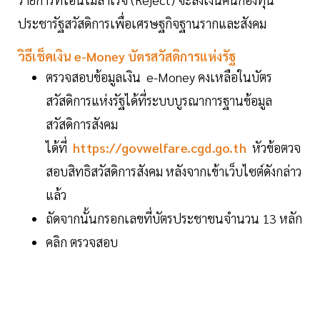
ประชารัฐสวัสดิการเพื่อเศรษฐกิจฐานรากและสังคม
วิธีเช็คเงิน e-Money บัตรสวัสดิการแห่งรัฐ
ตรวจสอบข้อมูลเงิน e-Money คงเหลือในบัตร
สวัสดิการแห่งรัฐได้ที่ระบบบูรณาการฐานข้อมูล
สวัสดิการสังคม
ได้ที่
https://govwelfare.cgd.go.th
หัวข้อตวจ
สอบสิทธิสวัสดิการสังคม หลังจากเข้าเว็บไซต์ดังกล่าว
แล้ว
ถัดจากนั้นกรอกเลขที่บัตรประชาชนจำนวน 13 หลัก
คลิก ตรวจสอบ