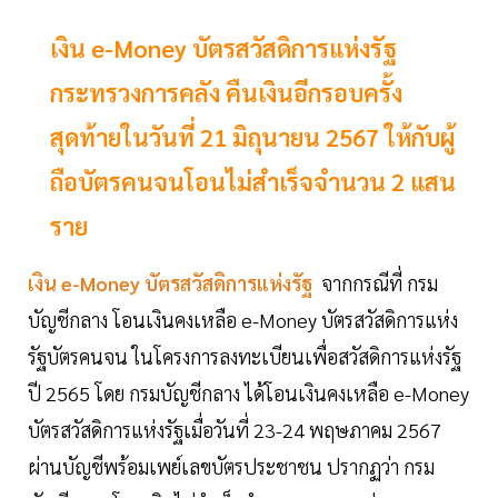
เงิน e-Money บัตรสวัสดิการแห่งรัฐ
กระทรวงการคลัง คืนเงินอีกรอบครั้ง
สุดท้ายในวันที่ 21 มิถุนายน 2567 ให้กับผู้
ถือบัตรคนจนโอนไม่สำเร็จจำนวน 2 แสน
ราย
เงิน e-Money บัตรสวัสดิการแห่งรัฐ
จากกรณีที่ กรม
บัญชีกลาง โอนเงินคงเหลือ e-Money บัตรสวัสดิการแห่ง
รัฐบัตรคนจน ในโครงการลงทะเบียนเพื่อสวัสดิการแห่งรัฐ
ปี 2565 โดย กรมบัญชีกลาง ได้โอนเงินคงเหลือ e-Money
บัตรสวัสดิการแห่งรัฐเมื่อวันที่ 23-24 พฤษภาคม 2567
ผ่านบัญชีพร้อมเพย์เลขบัตรประชาชน ปรากฏว่า กรม