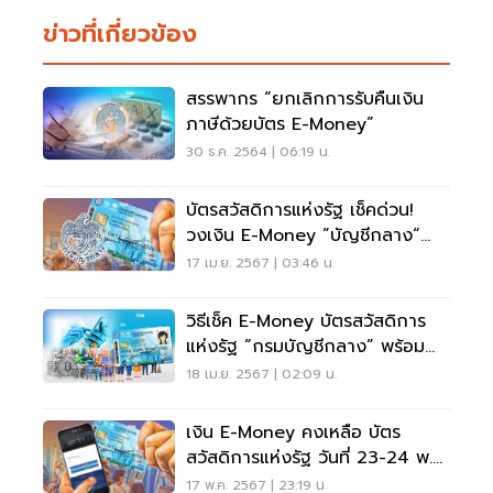
ข่าวที่เกี่ยวข้อง
สรรพากร “ยกเลิกการรับคืนเงิน
ภาษีด้วยบัตร E-Money”
30 ธ.ค. 2564 | 06:19 น.
บัตรสวัสดิการแห่งรัฐ เช็คด่วน!
วงเงิน E-Money ”บัญชีกลาง“
พร้อมโอนคืน
17 เม.ย. 2567 | 03:46 น.
วิธีเช็ค E-Money บัตรสวัสดิการ
แห่งรัฐ “กรมบัญชีกลาง” พร้อม
โอนเงินคืน
18 เม.ย. 2567 | 02:09 น.
เงิน E-Money คงเหลือ บัตร
สวัสดิการแห่งรัฐ วันที่ 23-24 พ.ค.
มีเงินโอนเข้า
17 พ.ค. 2567 | 23:19 น.