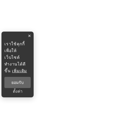
×
เราใช้คุกกี้
เพื่อให้
เว็บไซต์
ทำงานได้ดี
ขึ้น
เพิ่มเติม
ยอมรับ
ตั้งค่า