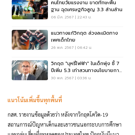
คนไทยวัยแรงงาน ขาดทักษะพื้น
ฐาน ฉุดเศรษฐกิจสูญ 3.3 ล้านล้าน
06 มี.ค. 2567 | 22:43 น.
แนวทางแก้วิกฤต ล่วงละเมิดทาง
เพศเด็กไทย
26 พ.ค. 2567 | 06:42 น.
วิกฤต "บุหรี่ไฟฟ้า" ในเด็กพุ่ง ชี้ 7
ปีเพิ่ม 5.3 เท่าสวนทางนโยบายการ
แบน
30 พ.ค. 2567 | 03:36 น.
แนวโน้มเพิ่มขึ้นทุกพื้นที่
กสศ. รายงานข้อมูลด้วยว่า หลังจากวิกฤตโควิด-19
สถานการณ์ปัญหาเด็กและเยาวชนนอกระบบการศึกษา
และกลุ่มเสี่ยงที่จะหลุดของประเทศไทย ปัจจุบันมีแนว