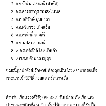
จ.อ.จักริน ทองมณี (สาหัส)
จ.ต.ศาสตราวุธ รองตะโหนด
จ.ท.อภิรักษ์ บุบผาลา
จ.อ.ตรีเพชร เกิดแย้ม
จ.อ.สุรศักดิ์ อาจศิริ
จ.อ.วงศธร อารมณ์
พ.จ.ต.อดิศักดิ์ ไชยบัวแก้ว
9 พ.จ.อ.ศิวนาภ อยู่สุข
ขณะนี้ถูกนำตัวส่งรักษายังห้องฉุกเฉิน โรงพยาบาลสมเด็จ
พระนางเจ้าสิริกิติ์ กรมแพทย์ทหารเรือ
สำหรับ เรือหลวงคีรีรัฐ (PF-432) รับใช้กองทัพเรือ และ
ประเทศชาติมาถึง 50 ปี แม้จะใช้งานมานาน แต่ก็ยังเป็น