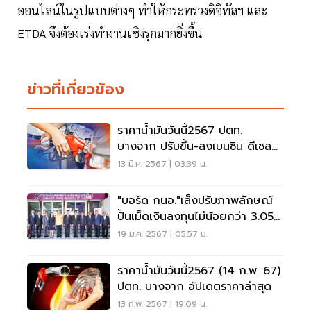
ออนไลน์ในรูปแบบต่างๆ ทำให้กระทรวงดิจิทัลฯ และ
ETDA จึงต้องเร่งทำงานเชิงรุกมากยิ่งขึ้น
ข่าวที่เกี่ยวข้อง
ราคาน้ำมันวันนี้2567 ปตท.
บางจาก ปรับขึ้น-ลงเบนซิน ดีเซลกี่
รอบ อัปเดทล่าสุด
13 มี.ค. 2567 | 03:39 น.
"บอร์ด กนอ."เล็งปรับภาพลักษณ์
ปั้นเม็ดเงินลงทุนไม่น้อยกว่า 3.05
ล้านล.ปี 69
19 ม.ค. 2567 | 05:57 น.
ราคาน้ำมันวันนี้2567 (14 ก.พ. 67)
ปตท. บางจาก อัปเดตราคาล่าสุด
13 ก.พ. 2567 | 19:09 น.