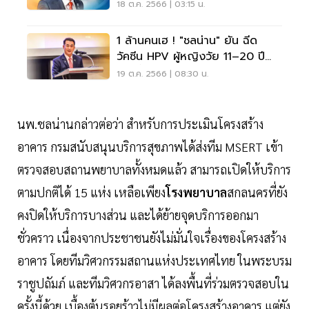
ล่าช้า
18 ต.ค. 2566 | 03:15 น.
1 ล้านคนเฮ ! "ชลน่าน" ยัน ฉีด
วัคซีน HPV ผู้หญิงวัย 11–20 ปี
พ.ย.นี้
19 ต.ค. 2566 | 08:30 น.
นพ.ชลน่านกล่าวต่อว่า สำหรับการประเมินโครงสร้าง
อาคาร กรมสนับสนุนบริการสุขภาพได้ส่งทีม MSERT เข้า
ตรวจสอบสถานพยาบาลทั้งหมดแล้ว สามารถเปิดให้บริการ
ตามปกติได้ 15 แห่ง เหลือเพียง
โรงพยาบาล
สกลนครที่ยัง
คงปิดให้บริการบางส่วน และได้ย้ายจุดบริการออกมา
ชั่วคราว เนื่องจากประชาชนยังไม่มั่นใจเรื่องของโครงสร้าง
อาคาร โดยทีมวิศวกรรมสถานแห่งประเทศไทย ในพระบรม
ราชูปถัมภ์ และทีมวิศวกรอาสา ได้ลงพื้นที่ร่วมตรวจสอบใน
ครั้งนี้ด้วย เบื้องต้นรอยร้าวไม่มีผลต่อโครงสร้างอาคาร แต่ยัง