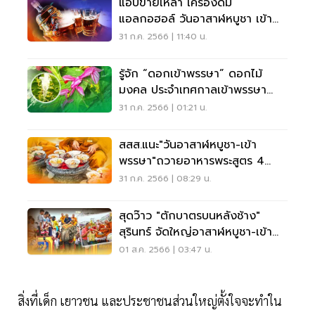
แอบขายเหล้า เครื่องดื่ม
แอลกอฮอล์ วันอาสาฬหบูชา เข้า
พรรษา เจอโทษหนักแค่ไหน
31 ก.ค. 2566 | 11:40 น.
รู้จัก “ดอกเข้าพรรษา” ดอกไม้
มงคล ประจำเทศกาลเข้าพรรษา
ที่มาและความหมาย
31 ก.ค. 2566 | 01:21 น.
สสส.แนะ"วันอาสาฬหบูชา-เข้า
พรรษา"ถวายอาหารพระสูตร 4
เสริม 2 ลด
31 ก.ค. 2566 | 08:29 น.
สุดว๊าว "ตักบาตรบนหลังช้าง"
สุรินทร์ จัดใหญ่อาสาฬหบูชา-เข้า
พรรษา 2566
01 ส.ค. 2566 | 03:47 น.
สิ่งที่เด็ก เยาวชน และประชาชนส่วนใหญ่ตั้งใจจะทำใน